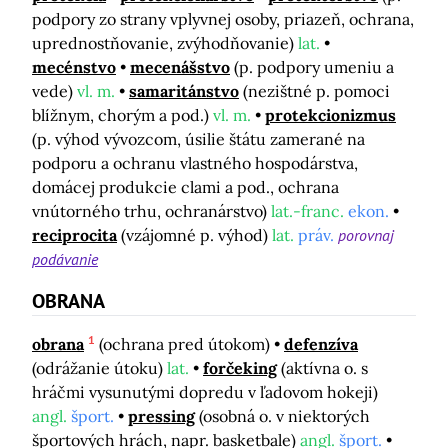
podpory zo strany vplyvnej osoby, priazeň, ochrana,
uprednostňovanie, zvýhodňovanie)
lat.
mecénstvo
mecenášstvo
(p. podpory umeniu a
vede)
vl. m.
samaritánstvo
(nezištné p. pomoci
blížnym, chorým a pod.)
vl. m.
protekcionizmus
(p. výhod vývozcom, úsilie štátu zamerané na
podporu a ochranu vlastného hospodárstva,
domácej produkcie clami a pod., ochrana
vnútorného trhu, ochranárstvo)
lat.-franc.
ekon.
reciprocita
(vzájomné p. výhod)
lat.
práv.
porovnaj
podávanie
OBRANA
1
obrana
(ochrana pred útokom)
defenzíva
(odrážanie útoku)
lat.
forčeking
(aktívna o. s
hráčmi vysunutými dopredu v ľadovom hokeji)
angl.
šport.
pressing
(osobná o. v niektorých
športových hrách, napr. basketbale)
angl.
šport.