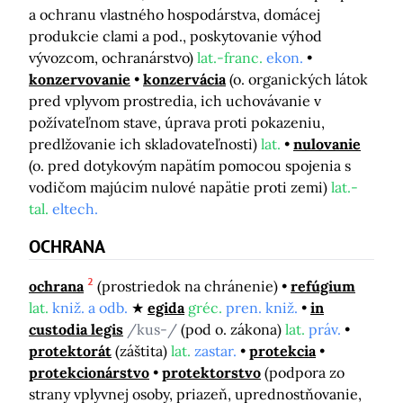
a ochranu vlastného hospodárstva, domácej
produkcie clami a pod., poskytovanie výhod
vývozcom, ochranárstvo)
lat.-franc.
ekon.
konzervovanie
konzervácia
(o. organických látok
pred vplyvom prostredia, ich uchovávanie v
požívateľnom stave, úprava proti pokazeniu,
predlžovanie ich skladovateľnosti)
lat.
nulovanie
(o. pred dotykovým napätím pomocou spojenia s
vodičom majúcim nulové napätie proti zemi)
lat.-
tal.
eltech.
OCHRANA
2
ochrana
(prostriedok na chránenie)
refúgium
lat.
kniž. a odb.
egida
gréc.
pren. kniž.
in
custodia legis
/kus-/
(pod o. zákona)
lat.
práv.
protektorát
(záštita)
lat.
zastar.
protekcia
protekcionárstvo
protektorstvo
(podpora zo
strany vplyvnej osoby, priazeň, uprednostňovanie,