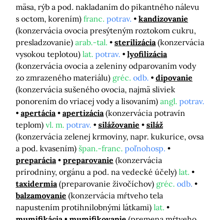
mäsa, rýb a pod. nakladaním do pikantného nálevu
s octom, korením)
franc.
potrav.
kandizovanie
(konzervácia ovocia presýteným roztokom cukru,
presladzovanie)
arab.-tal.
sterilizácia
(konzervácia
vysokou teplotou)
lat.
potrav.
lyofilizácia
(konzervácia ovocia a zeleniny odparovaním vody
zo zmrazeného materiálu)
gréc.
odb.
dipovanie
(konzervácia sušeného ovocia, najmä sliviek
ponorením do vriacej vody a lisovaním)
angl.
potrav.
apertácia
apertizácia
(konzervácia potravín
teplom)
vl. m.
potrav.
silážovanie
siláž
(konzervácia zelenej krmoviny, napr. kukurice, ovsa
a pod. kvasením)
špan.-franc.
poľnohosp.
preparácia
preparovanie
(konzervácia
prírodniny, orgánu a pod. na vedecké účely)
lat.
taxidermia
(preparovanie živočíchov)
gréc.
odb.
balzamovanie
(konzervácia mŕtveho tela
napustením protihnilobnými látkami)
lat.
mumifikácia
mumifikovanie
(premena mŕtveho