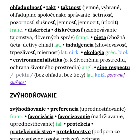
ohľaduplnosť
takt
taktnosť
(jemné, vybrané,
ohľaduplné spoločenské správanie, šetrnosť,
pozornosť, slušnosť, jemnosť, jemnocit, útlocit)
franc.
diskrécia
diskrétnosť
(zachovávanie
tajomstva, dôverných správ)
franc.
pieta
(zbožná
úcta, úctivý ohľad)
lat.
indulgencia
(zhovievavosť,
trpezlivosť, miernosť)
lat.
cirk.
ekológia
gréc.
biol.
environmentalistika
(o. k životnému prostrediu,
ochrana životného prostredia)
angl.
sine respectu
/-pektu/
(bez ohľadu, bez úcty)
lat.
kniž.
porovnaj
slušnosť
ZVÝHODŇOVANIE
zvýhodňovanie
preferencia
(uprednostňovanie)
franc.
favorizácia
favorizovanie
(nadržiavanie,
uprednostňovanie)
tal.
protekcia
protekcionárstvo
protektorstvo
(podpora zo
strany vplyvnej osoby, priazeň, ochrana,