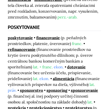
tela človeka al. zvieraťa opatreniami chrániacimi
pred rozkladom, konzervovaním, napr. vysušením,
zmrznutím, balzamovaním)
perz.-arab.
POSKYTOVANIE
poskytovanie
financovanie
(p. peňažných
prostriedkov, platenie, úverovanie)
franc.
refinancovanie
(financovanie prostriedkov na
krytie úveru poskytnutého dlžníkom; p. úverov
centrálnou bankou komerčným bankám a
sporiteľniam)
lat. + franc.
ekon.
dotovanie
(financovanie bez určenia účelu, prispievanie,
prideľovanie)
lat.
ekon.
alimentácia
(financovanie
vyživovacích príspevkov na dieťa, výživného)
lat.
práv.
sponzorstvo
sponzoring
sponzorovanie
(p. finančnej al. inej podpory určitej činnosti
osobou al. spoločnosťou na základe dohody)
lat.
protekcia
protekcionárstvo
protektorstvo
(p.