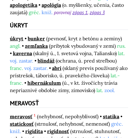
apologetika
apológia
(o. myšlienky, učenia, často
zaujatá)
gréc.
kniž.
porovnaj
zápas 1
zápas 3
ÚKRYT
úkryt
bunker
(pevnosť, kryt z betónu a zeminy)
angl.
zemľanka
(príbytok vybudovaný v zemi)
rus.
kaverna
(skalný ú., 1. svetová vojna, Taliansko)
lat.
voj. zastar.
blindáž
(ochrana, ú. pred streľbou)
franc.
voj. zastar.
abri
(sklaný previs používaný ako
prístrešok, táborisko, ú. pravekého človeka)
lat.-
franc.
hibernákulum
(ú., v kt. živočíchy trávia
nepriaznivé obdobie zimy, zimovisko)
lat.
zool.
MERAVOSŤ
1
meravosť
(nehybnosť, nepohyblivosť)
statika
statickosť
(strnulosť, nehybnosť, nemenosť)
gréc.
kniž.
rigidita
rigidnosť
(strnulosť, stuhnutosť,