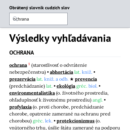
Obrátený slovník cudzích slov
Výsledky vyhľadávania
OCHRANA
1
ochrana
(starostlivosť o odvrátenie
nebezpečenstva)
abhortácia
lat.
kniž.
prezervácia
lat.
kniž. a odb.
prevencia
(predchádzanie)
lat.
ekológia
gréc.
biol.
environmentalistika
(o. životného prostredia,
ohľaduplnosť k životnému prostrediu)
angl.
profylaxia
(o. proti chorobe, predchádzanie
chorobe, opatrenie zamerané na ochranu pred
chorobou)
gréc.
lek.
protekcionizmus
(o.
vnútorného trhu, úsilie štátu zamerané na podporu