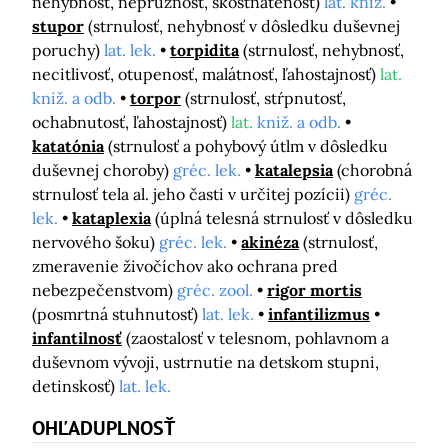
nehybnosť, nepružnosť, skostnatenosť)
lat. kniž.
stupor
(strnulosť, nehybnosť v dôsledku duševnej
poruchy)
lat. lek.
torpidita
(strnulosť, nehybnosť,
necitlivosť, otupenosť, malátnosť, ľahostajnosť)
lat.
kniž. a odb.
torpor
(strnulosť, stŕpnutosť,
ochabnutosť, ľahostajnosť)
lat.
kniž. a odb.
katatónia
(strnulosť a pohybový útlm v dôsledku
duševnej choroby)
gréc. lek.
katalepsia
(chorobná
strnulosť tela al. jeho časti v určitej pozícii)
gréc.
lek.
kataplexia
(úplná telesná strnulosť v dôsledku
nervového šoku)
gréc. lek.
akinéza
(strnulosť,
zmeravenie živočíchov ako ochrana pred
nebezpečenstvom)
gréc. zool.
rigor mortis
(posmrtná stuhnutosť)
lat. lek.
infantilizmus
infantilnosť
(zaostalosť v telesnom, pohlavnom a
duševnom vývoji, ustrnutie na detskom stupni,
detinskosť)
lat. lek.
OHĽADUPLNOSŤ