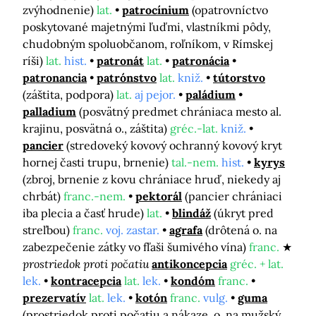
zvýhodnenie)
lat.
patrocínium
(opatrovníctvo
poskytované majetnými ľuďmi, vlastníkmi pôdy,
chudobným spoluobčanom, roľníkom, v Rímskej
ríši)
lat.
hist.
patronát
lat.
patronácia
patronancia
patrónstvo
lat.
kniž.
tútorstvo
(záštita, podpora)
lat.
aj pejor.
paládium
palladium
(posvätný predmet chrániaca mesto al.
krajinu, posvätná o., záštita)
gréc.-lat.
kniž.
pancier
(stredoveký kovový ochranný kovový kryt
hornej časti trupu, brnenie)
tal.-nem.
hist.
kyrys
(zbroj, brnenie z kovu chrániace hruď, niekedy aj
chrbát)
franc.-nem.
pektorál
(pancier chrániaci
iba plecia a časť hrude)
lat.
blindáž
(úkryt pred
streľbou)
franc.
voj. zastar.
agrafa
(drôtená o. na
zabezpečenie zátky vo fľaši šumivého vína)
franc.
prostriedok proti počatiu
antikoncepcia
gréc. + lat.
lek.
kontracepcia
lat.
lek.
kondóm
franc.
prezervatív
lat.
lek.
kotón
franc.
vulg.
guma
(prostriedok proti počatiu a nákaze, o. na mužský