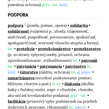
posvätná ochrana)
gréc.-lat.
kniž.
PODPORA
3
podpora
(posila, pomoc, opora)
solidarita
solidárnosť
(vzájomná p., zhoda, vzájomnosť,
súdržnosť, pospolitosť, porozumenie, spoluúčasť,
spolupatričnosť, svornosť rôzneho stupňa a formy)
lat.
protekcia
protekcionárstvo
protektorstvo
(p. zo strany vplyvnej osoby, priazeň, ochrana,
uprednostňovanie, zvýhodňovanie)
lat.
patronát
lat.
patronácia
patronancia
patrónstvo
lat.
kniž.
tútorstvo
(záštita, ochrana)
lat.
aj pejor.
samaritánstvo
(nezištné poskytovanie pomoci
blížnym, chorým a pod.)
vl. m.
diakonia
(služba
lásky v ľudskej núdzi, napr. v chudobe, chorobe,
ako súčasť kresťanského poslania)
gréc.-lat.
facilitácia
(priaznivý vplyv podmienok na priebeh
duševných procesov, výkonnosti)
lat.
psych.