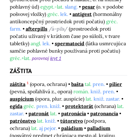
pohlavný úd)
egypt.-lat.
slang.
pesar
(o. v podobe
pošvovej vložky)
gréc.
lek.
antigest
(hormonálny
antikoncepčný prostriedok proti počatiu)
gréc.
farm.
afterpills
/á-pils/
(prostroedok proti
počatiu užívaný v krátkom čase po súloži, v tvare
tabletky)
angl.
lek.
spermatocid
(látka usmrcujúca
samčie pohlavné bunky používaná proti počatiu)
gréc.+lat.
porovnaj
kryt 1
ZÁŠTITA
1
záštita
(opora, ochrana)
bašta
tal.
pren.
pilier
(pevná, spoľahlivá z., opora)
román.
kniž. pren.
auspícium
(opora, plur. auspície)
lat.
kniž. zastar.
egida
gréc.
pren. kniž.
protektorát
(ochrana)
lat.
zastar.
patronát
lat.
patronácia
patronancia
patrónstvo
lat.
kniž.
tútorstvo
(podpora,
ochrana)
lat.
aj pejor.
paládium
palladium
(posvätný predmet chrániaca mesto al. krajinu,