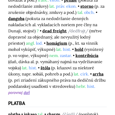
dovážať a pod.)
franc.
ekon.
penále
(pokuta za
nedodržanie zmluvy)
lat.
práv. ekon.
storno
(p. za
zrušenie objednávky, zmluvy a pod.)
tal.
obch.
dangoba
(pokuta za nedodržanie denných
nakladacích al. vykladacích noriem pre člny na
Dunaji, stojné)
?
dead freight
/dedfrajt/
(mŕtve
dopravné za objednaný, ale nevyužitý lodný
priestor)
angl.
lod.
homágium
(p., kt. sa vinník
mohol vykúpiť, výkupné)
lat.
hist.
hold
(vynútený
p. vo vojne, výkupné)
nem.
zastar.
kontribúcia
(daň, dávka al. p. vymáhaný najmä na vydržiavanie
vojska)
lat.
hist.
štóla
(p. kňazovi za niektoré
úkony, napr. sobáš, pohreb a pod.)
lat.
cirk.
arrha
(p. pri zriadení zákupného práva na dedičnú držbu
poddanskej usadlosti v stredoveku)
hebr.
hist.
porovnaj
daň
PLATBA
platba
inkaso
tal.
charge
/čárdž/
(poplatok)