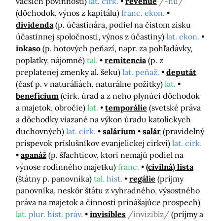
väčších povinností)
lat. cirk.
revenue
/-nü/
(dôchodok, výnos z kapitálu)
franc. ekon.
dividenda
(p. účastinára, podiel na čistom zisku
účastinnej spoločnosti, výnos z účastiny)
lat. ekon.
inkaso
(p. hotových peňazí, napr. za pohľadávky,
poplatky, nájomné)
tal.
remitencia
(p. z
preplatenej zmenky al. šeku)
lat. peňaž.
deputát
(časť p. v naturáliách, naturálne požitky)
lat.
benefícium
(cirk. úrad a z neho plynúci dôchodok
a majetok, obročie)
lat.
temporálie
(svetské práva
a dôchodky viazané na výkon úradu katolíckych
duchovných)
lat. cirk.
salárium
salár
(pravidelný
príspevok príslušníkov evanjelickej cirkvi)
lat. cirk.
apanáž
(p. šľachticov, ktorí nemajú podiel na
výnose rodinného majetku)
franc.
(civilná) lista
(štátny p. panovníka)
tal.
hist.
regálie
(príjmy
panovníka, neskôr štátu z vyhradného, výsostného
práva na majetok a činnosti prinášajúce prospech)
lat.
plur. hist. práv.
invisibles
/inviziblz/
(príjmy a