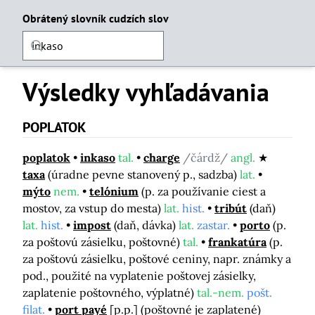
Obrátený slovník cudzích slov
Výsledky vyhľadávania
POPLATOK
poplatok
inkaso
tal.
charge
/čárdž/
angl.
taxa
(úradne pevne stanovený p., sadzba)
lat.
mýto
nem.
telónium
(p. za používanie ciest a
mostov, za vstup do mesta)
lat.
hist.
tribút
(daň)
lat.
hist.
impost
(daň, dávka)
lat.
zastar.
porto
(p.
za poštovú zásielku, poštovné)
tal.
frankatúra
(p.
za poštovú zásielku, poštové ceniny, napr. známky a
pod., použité na vyplatenie poštovej zásielky,
zaplatenie poštovného, výplatné)
tal.-nem.
pošt.
filat.
port payé
[p.p.]
(poštovné je zaplatené)