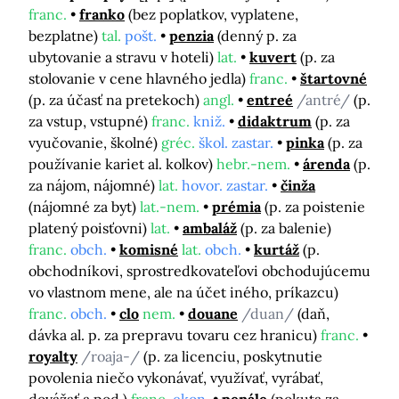
franc.
franko
(bez poplatkov, vyplatene,
bezplatne)
tal.
pošt.
penzia
(denný p. za
ubytovanie a stravu v hoteli)
lat.
kuvert
(p. za
stolovanie v cene hlavného jedla)
franc.
štartovné
(p. za účasť na pretekoch)
angl.
entreé
/antré/
(p.
za vstup, vstupné)
franc.
kniž.
didaktrum
(p. za
vyučovanie, školné)
gréc.
škol. zastar.
pinka
(p. za
používanie kariet al. kolkov)
hebr.-nem.
árenda
(p.
za nájom, nájomné)
lat.
hovor. zastar.
činža
(nájomné za byt)
lat.-nem.
prémia
(p. za poistenie
platený poisťovni)
lat.
ambaláž
(p. za balenie)
franc.
obch.
komisné
lat.
obch.
kurtáž
(p.
obchodníkovi, sprostredkovateľovi obchodujúcemu
vo vlastnom mene, ale na účet iného, príkazcu)
franc.
obch.
clo
nem.
douane
/duan/
(daň,
dávka al. p. za prepravu tovaru cez hranicu)
franc.
royalty
/roaja-/
(p. za licenciu, poskytnutie
povolenia niečo vykonávať, využívať, vyrábať,