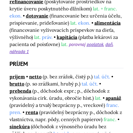
refinancovanie
(poskytovanie prostriedkov na
krytie úveru poskytnutého dlžníkom)
lat. + franc.
ekon.
dotovanie
(financovanie bez určenia účelu,
prispievanie, prideľovanie)
lat.
ekon.
alimentácia
(financovanie vyživovacích príspevkov na dieťa,
výživného)
lat.
práv.
kapitácia
(platba lekárovi za
pacienta od poisťovne)
lat.
porovnaj
poplatok
daň
náhrada 1
PRÍJEM
príjem
netto
(p. bez zrážok, čistý p.)
tal. účt.
brutto
(p. so zrážkami, hrubý p.)
tal. účt.
prebenda
(p., dôchodok expr.; p., dôchodok z
vykonávania cirk. úradu, obročie hist.)
lat.
apanáž
(pravidelný a trvalý bezprácny p., vreckové)
franc.
pren.
renta
(pravidelný bezprácny p., dôchodok z
vlastníctva, napr. pôdy, cenných papierov)
franc.
sinekúra
(dôchodok z výnosného úradu bez