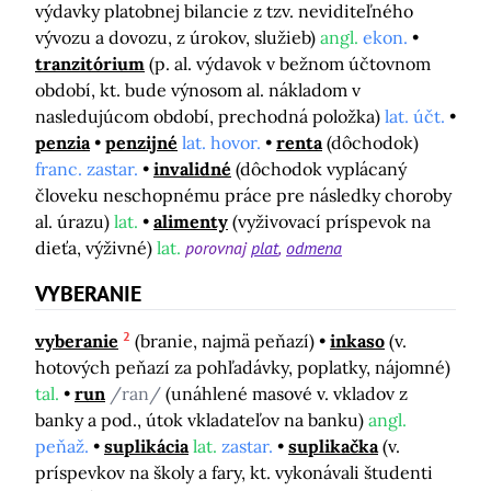
výdavky platobnej bilancie z tzv. neviditeľného
vývozu a dovozu, z úrokov, služieb)
angl.
ekon.
tranzitórium
(p. al. výdavok v bežnom účtovnom
období, kt. bude výnosom al. nákladom v
nasledujúcom období, prechodná položka)
lat. účt.
penzia
penzijné
lat. hovor.
renta
(dôchodok)
franc. zastar.
invalidné
(dôchodok vyplácaný
človeku neschopnému práce pre následky choroby
al. úrazu)
lat.
alimenty
(vyživovací príspevok na
dieťa, výživné)
lat.
porovnaj
plat
odmena
VYBERANIE
2
vyberanie
(branie, najmä peňazí)
inkaso
(v.
hotových peňazí za pohľadávky, poplatky, nájomné)
tal.
run
/ran/
(unáhlené masové v. vkladov z
banky a pod., útok vkladateľov na banku)
angl.
peňaž.
suplikácia
lat.
zastar.
suplikačka
(v.
príspevkov na školy a fary, kt. vykonávali študenti