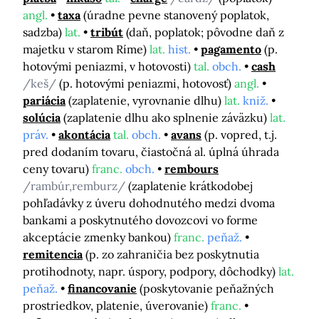
angl.
taxa
(úradne pevne stanovený poplatok,
sadzba)
lat.
tribút
(daň, poplatok; pôvodne daň z
majetku v starom Ríme)
lat.
hist.
pagamento
(p.
hotovými peniazmi, v hotovosti)
tal.
obch.
cash
/keš/
(p. hotovými peniazmi, hotovosť)
angl.
pariácia
(zaplatenie, vyrovnanie dlhu)
lat.
kniž.
solúcia
(zaplatenie dlhu ako splnenie záväzku)
lat.
práv.
akontácia
tal.
obch.
avans
(p. vopred, t.j.
pred dodaním tovaru, čiastočná al. úplná úhrada
ceny tovaru)
franc.
obch.
rembours
/rambúr,remburz/
(zaplatenie krátkodobej
pohľadávky z úveru dohodnutého medzi dvoma
bankami a poskytnutého dovozcovi vo forme
akceptácie zmenky bankou)
franc.
peňaž.
remitencia
(p. zo zahraničia bez poskytnutia
protihodnoty, napr. úspory, podpory, dôchodky)
lat.
peňaž.
financovanie
(poskytovanie peňažných
prostriedkov, platenie, úverovanie)
franc.