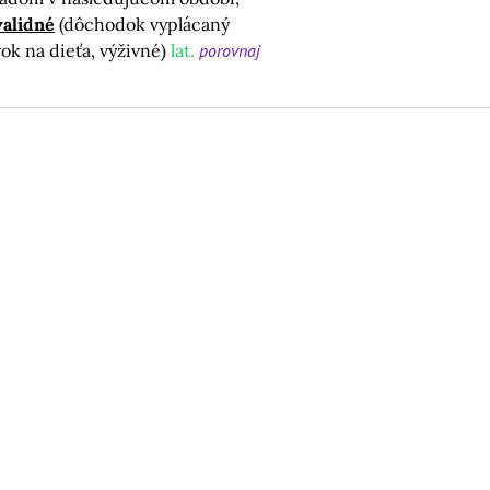
validné
(dôchodok vyplácaný
vok na dieťa, výživné)
lat.
porovnaj