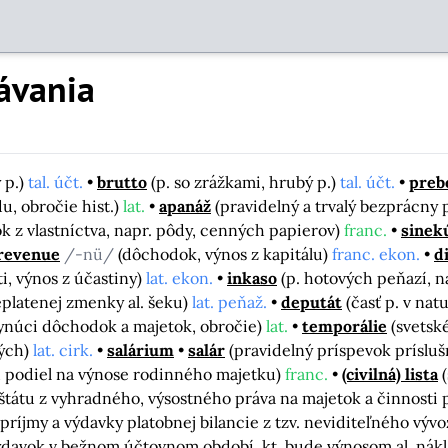
ávania
ý p.)
tal. účt.
brutto
(p. so zrážkami, hrubý p.)
tal. účt.
preb
u, obročie hist.)
lat.
apanáž
(pravidelný a trvalý bezprácny 
k z vlastníctva, napr. pôdy, cenných papierov)
franc.
sinek
revenue
/-nü/
(dôchodok, výnos z kapitálu)
franc. ekon.
d
i, výnos z účastiny)
lat. ekon.
inkaso
(p. hotových peňazí, n
replatenej zmenky al. šeku)
lat. peňaž.
deputát
(časť p. v nat
plynúci dôchodok a majetok, obročie)
lat.
temporálie
(svetsk
ých)
lat. cirk.
salárium
salár
(pravidelný príspevok prísluš
jú podiel na výnose rodinného majetku)
franc.
(civilná) lista
 štátu z vyhradného, výsostného práva na majetok a činnosti
(príjmy a výdavky platobnej bilancie z tzv. neviditeľného vývo
 výdavok v bežnom účtovnom období, kt. bude výnosom al. ná