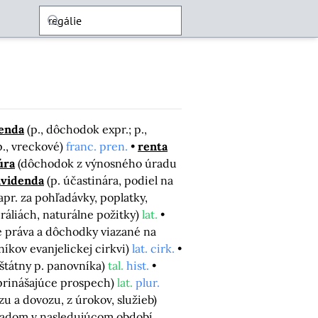
enda
(p., dôchodok expr.; p.,
p., vreckové)
franc. pren.
renta
úra
(dôchodok z výnosného úradu
ividenda
(p. účastinára, podiel na
apr. za pohľadávky, poplatky,
uráliách, naturálne požitky)
lat.
é práva a dôchodky viazané na
níkov evanjelickej cirkvi)
lat. cirk.
(štátny p. panovníka)
tal.
hist.
 prinášajúce prospech)
lat.
plur.
zu a dovozu, z úrokov, služieb)
kladom v nasledujúcom období,