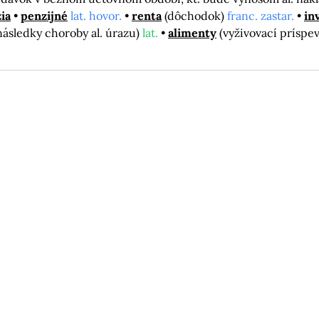
ia
penzijné
lat. hovor.
renta
(dôchodok)
franc. zastar.
in
sledky choroby al. úrazu)
lat.
alimenty
(vyživovací príspe