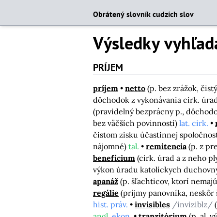
Obrátený slovník cudzích slov
Výsledky vyhľad
PRÍJEM
príjem
netto
(p. bez zrážok, čist
dôchodok z vykonávania cirk. úrad
(pravidelný bezprácny p., dôchodo
bez väčších povinností)
lat. cirk.
čistom zisku účastinnej spoločnost
nájomné)
tal.
remitencia
(p. z p
benefícium
(cirk. úrad a z neho 
výkon úradu katolíckych duchovn
apanáž
(p. šľachticov, ktorí nema
regálie
(príjmy panovníka, neskôr
hist. práv.
invisibles
/inviziblz/
angl.
ekon.
tranzitórium
(p. al.