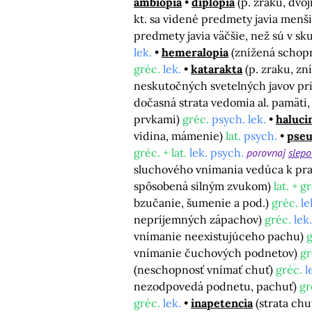
ambiopia
diplopia
(p. zraku, dvo
kt. sa videné predmety javia menši
predmety javia väčšie, než sú v sk
lek.
hemeralopia
(znížená schopn
gréc.
lek.
katarakta
(p. zraku, zn
neskutočných svetelných javov pr
dočasná strata vedomia al. pamäti
prvkami)
gréc.
psych. lek.
haluci
vidina, mámenie)
lat.
psych.
pseu
gréc. + lat.
lek. psych.
porovnaj
slepo
sluchového vnímania vedúca k pr
spôsobená silným zvukom)
lat. + g
bzučanie, šumenie a pod.)
gréc.
le
nepríjemných zápachov)
gréc.
lek.
vnímanie neexistujúceho pachu)
g
vnímanie čuchových podnetov)
gr
(neschopnosť vnímať chuť)
gréc.
l
nezodpovedá podnetu, pachuť)
gr
gréc.
lek.
inapetencia
(strata chu