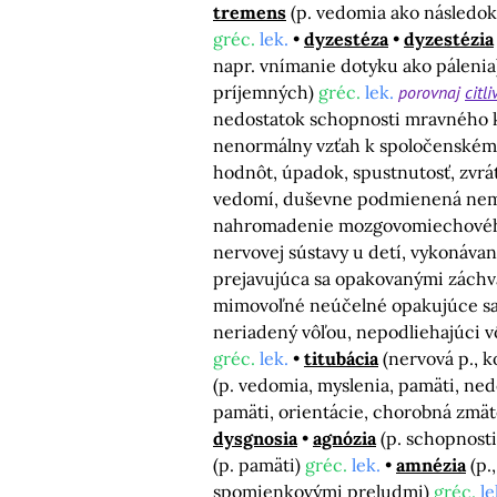
tremens
(p. vedomia ako následo
gréc.
lek.
dyzestéza
dyzestézia
napr. vnímanie dotyku ako páleni
príjemných)
gréc.
lek.
porovnaj
citli
nedostatok schopnosti mravného k
nenormálny vzťah k spoločenském
hodnôt, úpadok, spustnutosť, zvrát
vedomí, duševne podmienená ne
nahromadenie mozgovomiechovéh
nervovej sústavy u detí, vykonáva
prejavujúca sa opakovanými záchv
mimovoľné neúčelné opakujúce sa 
neriadený vôľou, nepodliehajúci v
gréc.
lek.
titubácia
(nervová p., k
(p. vedomia, myslenia, pamäti, nedo
pamäti, orientácie, chorobná zmäte
dysgnosia
agnózia
(p. schopnost
(p. pamäti)
gréc.
lek.
amnézia
(p.
spomienkovými preludmi)
gréc.
le