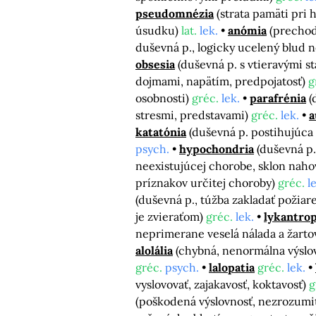
pseudomnézia
(strata pamäti pri h
úsudku)
lat.
lek.
anómia
(prechod
duševná p., logicky ucelený blud 
obsesia
(duševná p. s vtieravými s
dojmami, napätím, predpojatosť)
g
osobnosti)
gréc.
lek.
parafrénia
(
stresmi, predstavami)
gréc.
lek.
a
katatónia
(duševná p. postihujúca
psych.
hypochondria
(duševná p.
neexistujúcej chorobe, sklon nahov
príznakov určitej choroby)
gréc.
l
(duševná p., túžba zakladať požiar
je zvieraťom)
gréc.
lek.
lykantrop
neprimerane veselá nálada a žarto
alolália
(chybná, nenormálna výslo
gréc.
psych.
lalopatia
gréc.
lek.
vyslovovať, zajakavosť, koktavosť)
g
(poškodená výslovnosť, nezrozumit