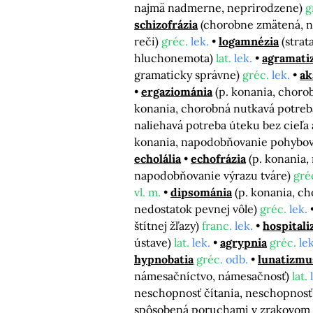
najmä nadmerne, neprirodzene)
g
schizofrázia
(chorobne zmätená, n
reči)
gréc.
lek.
logamnézia
(strat
hluchonemota)
lat.
lek.
agramati
gramaticky správne)
gréc.
lek.
ak
ergaziománia
(p. konania, choro
konania, chorobná nutkavá potreb
naliehavá potreba úteku bez cieľa 
konania, napodobňovanie pohybov,
echolália
echofrázia
(p. konania
napodobňovanie výrazu tváre)
gré
vl. m.
dipsománia
(p. konania, c
nedostatok pevnej vôle)
gréc.
lek.
štítnej žľazy)
franc.
lek.
hospital
ústave)
lat.
lek.
agrypnia
gréc.
lek
hypnobatia
gréc.
odb.
lunatizmu
námesačníctvo, námesačnosť)
lat.
neschopnosť čítania, neschopnosť
spôsobená poruchami v zrakovom