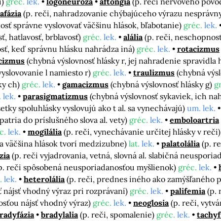
i)
gréc.
lek.
logoneuróza
aftongia
(p. reči nervového pôv
afázia
(p. reči, nahradzovanie chýbajúceho výrazu nespráv
osť správne vyslovovať väčšinu hlások, bľabotanie)
gréc.
lek.
sť, hatlavosť, brblavosť)
gréc.
lek.
alália
(p. reči, neschopnos
sť, keď správnu hlásku nahrádza iná)
gréc.
lek.
rotacizmus
cizmus
(chybná výslovnosť hlásky r, jej nahradenie spravidla 
vyslovovanie l namiesto r)
gréc.
lek.
traulizmus
(chybná výsl
ky ch)
gréc.
lek.
gamacizmus
(chybná výslovnosť hlásky g)
g
.
lek.
parasigmatizmus
(chybná výslovnosť sykaviek, ich n
 všetky spoluhlásky vyslovujú ako t al. sa vynechávajú)
um. lek.
epatria do príslušného slova al. vety)
gréc.
lek.
emboloartria
c.
lek.
mogilália
(p. reči, vynechávanie určitej hlásky v reči
. sa väčšina hlások tvorí medzizubne)
lat.
lek.
palatolália
(p. r
zia
(p. reči vyjadrovania, vetná, slovná al. slabičná neuspor
p. reči spôsobená neusporiadanosťou myšlienok)
gréc.
lek.
.
lek.
heterolália
(p. reči, prednes iného ako zamýšľaného 
ť nájsť vhodný výraz pri rozprávaní)
gréc.
lek.
palifemia
(p. 
ťou nájsť vhodný výraz)
gréc.
lek.
neoglosia
(p. reči, vytv
radyfázia
bradylalia
(p. reči, spomalenie)
gréc.
lek.
tachyf