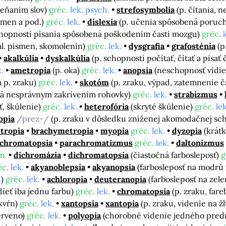
ieňaním slov)
gréc.
lek. psych.
strefosymbolia
(p. čítania, n
smen a pod.)
gréc.
lek.
dislexia
(p. učenia spôsobená poruc
chopnosti písania spôsobená poškodením časti mozgu)
gréc.
al. písmen, skomolenín)
gréc.
lek.
dysgrafia
grafosténia
(p
akalkúlia
dyskalkúlia
(p. schopnosti počítať, čítať a písa
k.
ametropia
(p. oka)
gréc.
lek.
anopsia
(neschopnosť vidi
a p. zraku)
gréc.
lek.
skotóm
(p. zraku, výpad, zatemnenie č
ná nesprávnym zakrivením rohovky)
gréc.
lek.
strabizmus
ť, škúlenie)
gréc.
lek.
heterofória
(skryté škúlenie)
gréc.
lek
opia
/prez-/
(p. zraku v dôsledku zníženej akomodačnej sch
tropia
brachymetropia
myopia
gréc.
lek.
dyzopia
(krát
chromatopsia
parachromatizmus
gréc.
lek.
daltonizmus
 m.
dichromázia
dichromatopsia
(čiastočná farbosleposť)
g
éc.
lek.
akyanoblepsia
akyanopsia
(farbosleposť na modrú
u)
gréc.
lek.
achloropia
deuteranopia
(farbosleposť na zel
dieť iba jednu farbu)
gréc.
lek.
chromatopsia
(p. zraku, far
škvŕn)
gréc.
lek.
xantopsia
xantopia
(p. zraku, videnie na ž
červeno)
gréc.
lek.
polyopia
(chorobné videnie jedného pre