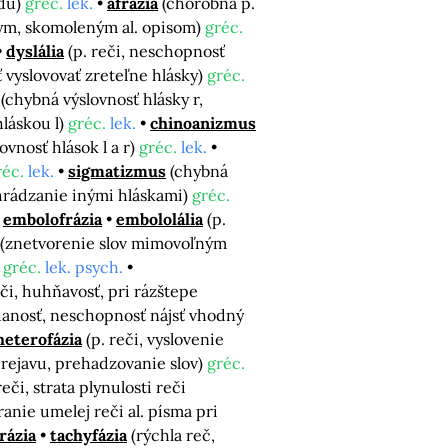
odu)
gréc.
lek.
afrázia
(chorobná p.
nym, skomoleným al. opisom)
gréc.
dyslália
(p. reči, neschopnosť
ť vyslovovať zreteľne hlásky)
gréc.
(chybná výslovnosť hlásky r,
hláskou l)
gréc.
lek.
chinoanizmus
ovnosť hlások l a r)
gréc.
lek.
réc.
lek.
sigmatizmus
(chybná
ahrádzanie inými hláskami)
gréc.
embolofrázia
embololália
(p.
(znetvorenie slov mimovoľným
)
gréc.
lek. psych.
eči, huhňavosť, pri rázštepe
iadanosť, neschopnosť nájsť vhodný
heterofázia
(p. reči, vyslovenie
prejavu, prehadzovanie slov)
gréc.
reči, strata plynulosti reči
áranie umelej reči al. písma pri
rázia
tachyfázia
(rýchla reč,