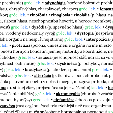
é prehĺtanie)
gréc.
lek.
odynofágia
(sťažené bolestivé prehĺ
hlasu, chrapľavý hlas, chrapľavosť, chrapot)
gréc.
lek.
fonast
ákov)
gréc.
lek.
rinofónia
rinoglosia
rinolália
(p. hlasu, 
su, slabosť hlasu, neschopnosťou hovoriť, u hercov, rečníkov)
ovosť)
gréc.
lek.
dyzódia
(p. spevného hlasu)
gréc.
lek.
dys
ba, vrodený nedokonalý vývoj)
gréc.
lek.
dystopia
(nesprávn
loha orgánu na nesprávnej strane)
gréc.
biol.
interpozícia
(
.
lek.
protrúzia
(poloha, umiestnenie orgánu na iné miesto 
ybnosti horných končatín, jemnej motoriky a koordinácie, n
ť chôdze)
gréc.
lek.
astázia
(neschopnosť stáť, udržať sa vo
ybnosť, ochrnutie)
gréc.
lek.
dyskinéza
(p. pohybov, normá
ov)
gréc.
lek.
bradybázia
(p. chôdze, spomalenie)
gréc.
lek.
valstva)
gréc.
lek.
alterácia
(p. tkaniva a pod. chorobou al.
náhla p. krvného obehu v oblasti mozgu, mozgová príhoda, m
uma
(p. štítnej žľazy prejavujúca sa jej zväčšením)
lat.
lek.
he
(zväčšenie obličky)
gréc.
lek.
akromegália
(chorobné zväčšen
oruchou hypofýzy)
gréc.
lek.
elefantiáza
(choroba prejavujúc
yauxéza
(rast orgánu, časti tela rýchlejší než rast organizmu,
 mliečnej žľazy u muža spôsobené hormonálnou poruchou)
gr