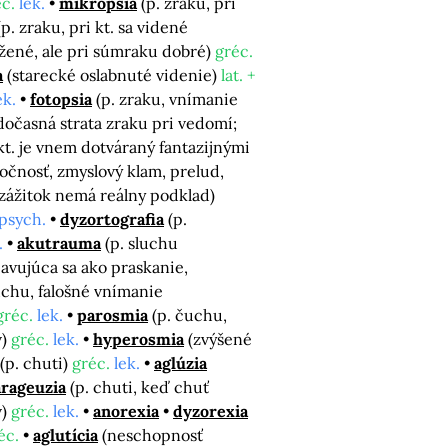
c.
lek.
mikropsia
(p. zraku, pri
(p. zraku, pri kt. sa videné
ížené, ale pri súmraku dobré)
gréc.
a
(starecké oslabnuté videnie)
lat. +
ek.
fotopsia
(p. zraku, vnímanie
dočasná strata zraku pri vedomí;
 kt. je vnem dotváraný fantazijnými
očnosť, zmyslový klam, prelud,
o zážitok nemá reálny podklad)
psych.
dyzortografia
(p.
.
akutrauma
(p. sluchu
javujúca sa ako praskanie,
uchu, falošné vnímanie
gréc.
lek.
parosmia
(p. čuchu,
v)
gréc.
lek.
hyperosmia
(zvýšené
(p. chuti)
gréc.
lek.
aglúzia
rageuzia
(p. chuti, keď chuť
v)
gréc.
lek.
anorexia
dyzorexia
éc.
aglutícia
(neschopnosť