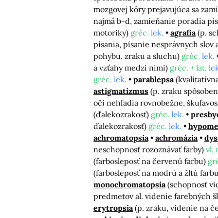
mozgovej kôry prejavujúca sa zam
najmä b-d, zamieňanie poradia pí
motoriky)
gréc.
lek.
agrafia
(p. s
písania, písanie nesprávnych slov 
pohybu, zraku a sluchu)
gréc.
lek.
a vzťahy medzi nimi)
gréc. + lat.
le
gréc.
lek.
parablepsa
(kvalitatívn
astigmatizmus
(p. zraku spôsobe
oči nehľadia rovnobežne, škuľavos
(ďalekozrakosť)
gréc.
lek.
presby
ďalekozrakosť)
gréc.
lek.
hypome
achromatopsia
achromázia
dys
neschopnosť rozoznávať farby)
vl.
(farbosleposť na červenú farbu)
gr
(farbosleposť na modrú a žltú farb
monochromatopsia
(schopnosť vi
predmetov al. videnie farebných 
erytropsia
(p. zraku, videnie na 