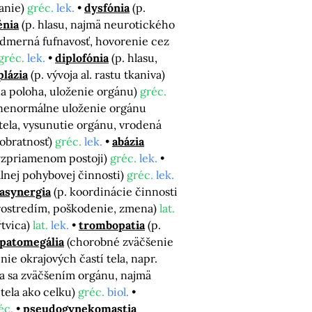
tanie)
gréc.
lek.
dysfónia
(p.
énia
(p. hlasu, najmä neurotického
nadmerná fufnavosť, hovorenie cez
gréc.
lek.
diplofónia
(p. hlasu,
plázia
(p. vývoja al. rastu tkaniva)
a poloha, uloženie orgánu)
gréc.
nenormálne uloženie orgánu
tela, vysunutie orgánu, vrodená
eobratnosť)
gréc.
lek.
abázia
 vzpriamenom postoji)
gréc.
lek.
lnej pohybovej činnosti)
gréc.
lek.
asynergia
(p. koordinácie činnosti
 prostredím, poškodenie, zmena)
lat.
ŕtvica)
lat.
lek.
trombopatia
(p.
patomegália
(chorobné zväčšenie
ie okrajových častí tela, napr.
a sa zväčšením orgánu, najmä
 tela ako celku)
gréc.
biol.
éc.
pseudogynekomastia