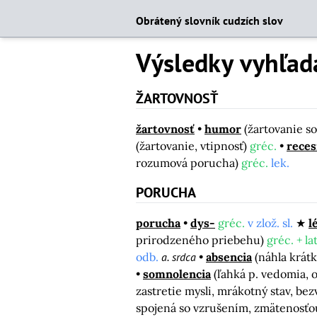
Obrátený slovník cudzích slov
Výsledky vyhľad
ŽARTOVNOSŤ
žartovnosť
humor
(žartovanie s
(žartovanie, vtipnosť)
gréc.
reces
rozumová porucha)
gréc.
lek.
PORUCHA
porucha
dys-
gréc.
v zlož. sl.
l
prirodzeného priebehu)
gréc. + lat
odb.
a. srdca
absencia
(náhla krátk
somnolencia
(ľahká p. vedomia, o
zastretie mysli, mrákotný stav, b
spojená so vzrušením, zmätenosťou