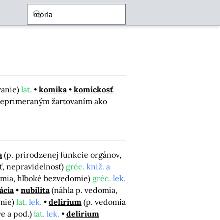
vanie)
lat.
komika
komickosť
 neprimeraným žartovaním ako
a
(p. prirodzenej funkcie orgánov,
ť, nepravidelnosť)
gréc.
kniž. a
domia, hlboké bezvedomie)
gréc.
lek.
ácia
nubilita
(náhla p. vedomia,
omie)
lat.
lek.
delírium
(p. vedomia
ve a pod.)
lat.
lek.
delirium