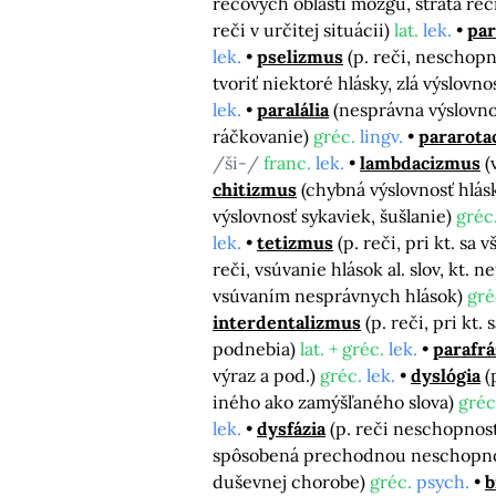
rečových oblastí mozgu, strata reč
reči v určitej situácii)
lat.
lek.
par
lek.
pselizmus
(p. reči, neschopn
tvoriť niektoré hlásky, zlá výslovno
lek.
paralália
(nesprávna výslovno
ráčkovanie)
gréc.
lingv.
pararota
/ši-/
franc.
lek.
lambdacizmus
(
chitizmus
(chybná výslovnosť hlás
výslovnosť sykaviek, šušlanie)
gréc
lek.
tetizmus
(p. reči, pri kt. sa
reči, vsúvanie hlások al. slov, kt. n
vsúvaním nesprávnych hlások)
gré
interdentalizmus
(p. reči, pri kt
podnebia)
lat. + gréc.
lek.
parafrá
výraz a pod.)
gréc.
lek.
dyslógia
(
iného ako zamýšľaného slova)
gréc
lek.
dysfázia
(p. reči neschopnos
spôsobená prechodnou neschopnos
duševnej chorobe)
gréc.
psych.
b