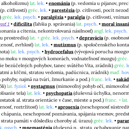
k alkoholizmu)
lat.
lek.
enománia
(p. vedomia u pijanov, pre
(p. citlivosti)
gréc.
lek.
parestézia
(p. citlivosti, pocit ne
a)
gréc.
lek. psych.
paralgézia
paralgia
(p. citlivosti, vním
vosť 1
dificilita
(ľahšia p. správania)
lat.
psych.
moral insan
onania a cítenia, nekontrolovaná násilnosť)
angl.
lek. psych.
u prostrediu)
lat. + gréc.
lek. psych.
depravácia
(p. osobnost
enosť, zvrhlosť)
lat.
lek.
mutizmus
(p. spoločenského kont
mota)
lat.
lek. psych.
hydrocefalus
(vývojová porucha mozgove
o moku v mozgových komorách, vodnateľnosť mozgu)
gréc.
nie bezúčelných pohybov, tanec svätého Víta, zrádnik)
gréc.
l
atmi a kŕčmi, stratou vedomia, padúcnica, zrádnik)
maď.
hov
pohyby, najmä na tvári, žmurkanie a pod.)
franc.
lek.
sakád
ôli)
lat.
fyziol.
nystagmus
(mimovoľný pohyb očí, mimovoľné 
olísanie tela)
lat.
lek.
psychopatia
(duševná úchylka, nenorm
statok al. strata orientácie v čase, mieste a pod.)
franc. + lat.
nosť, roztržitosť)
lat.
lek.
aprosexia
(neschopnosť sústredi
i chápania, neschopnosť poznávania, spájania vnemov, preds
, strata pamäti v dôsledku choroby al. úrazu)
gréc.
lek.
para
k. psych.
mnemasténia
(duševná p., strata, ochabovanie pa