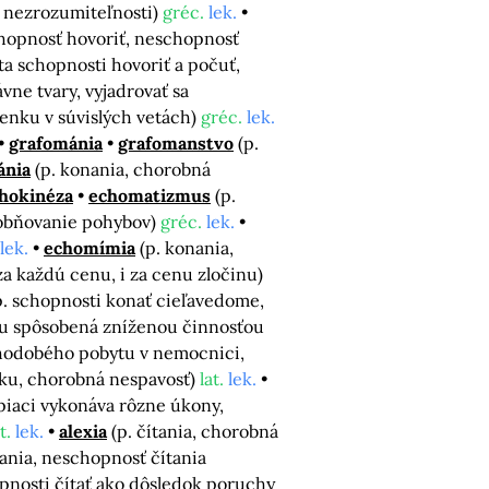
o nezrozumiteľnosti)
gréc.
lek.
chopnosť hovoriť, neschopnosť
ata schopnosti hovoriť a počuť,
vne tvary, vyjadrovať sa
ienku v súvislých vetách)
gréc.
lek.
grafománia
grafomanstvo
(p.
nia
(p. konania, chorobná
hokinéza
echomatizmus
(p.
dobňovanie pohybov)
gréc.
lek.
lek.
echomímia
(p. konania,
 za každú cenu, i za cenu zločinu)
p. schopnosti konať cieľavedome,
nu spôsobená zníženou činnosťou
dlhodobého pobytu v nemocnici,
nku, chorobná nespavosť)
lat.
lek.
 spiaci vykonáva rôzne úkony,
t.
lek.
alexia
(p. čítania, chorobná
tania, neschopnosť čítania
hopnosti čítať ako dôsledok poruchy