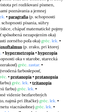
eistota pri rozlišovaní písmen,
hami poznávania a jemnej
lek.
paragrafia
(p. schopnosti
. schopnosti písania, súhry
ť číslice, chápať matematické pojmy
eť spôsobená nezapojením oka)
asti zorného poľa oka)
gréc.
lek.
loxoftalmus
(p. zraku, pri ktorej
.
hypermetropia
hyperopia
opnosti oka v starobe, starecká
kozrakosť)
gréc.
zastar.
(vrodená farbosleposť,
réc.
protanopia
protanopsia
 farbu)
gréc.
lek.
tritanopia
enú farbu)
gréc.
lek.
ebné videnie bezfarebných
lto, najmä pri žltačke)
gréc.
lek.
dmetu viacnásobne)
gréc.
lek.