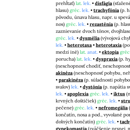
prehĺtať)
lat.
lek.
disfágia
(sťažen
hlasu)
gréc.
lek.
trachyfónia
(p. 
pôvodu, únava hlasu, napr. u spev
nos)
gréc.
lek.
rezasténia
(p. hla
zaznievanie dvoch tónov, dvojhlas
gréc.
lek.
dysmélia
(vývojová chy
lek.
heterotaxa
heterotaxia
(po
medzi iné)
lat.
anat.
ektopia
gréc
porucha)
lat.
lek.
dyspraxia
(p. h
(neschopnosť chodiť, neschopnos
akinéza
(neschopnosť pohybu, neh
parakinéza
(p. súladnosti pohyb
svalov)
lek.
dystónia
(p. napätia s
lek.
apoplexia
gréc.
lek.
iktus
(
krvných doštičiek)
gréc.
lek.
str
pečene)
gréc.
lek.
nefromegália
končatín, nosa a pod., vyvolané p
dolných končatín)
gréc.
lek.
tach
gynekomastia
(zväčšenie prsnej,