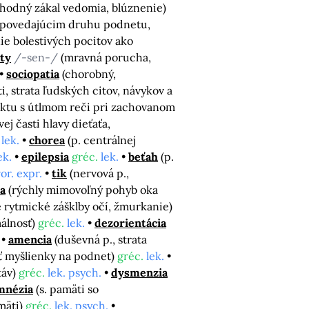
chodný zákal vedomia, blúznenie)
zodpovedajúcim druhu podnetu,
anie bolestivých pocitov ako
ity
/-sen-/
(mravná porucha,
sociopatia
(chorobný,
i, strata ľudských citov, návykov a
aktu s útlmom reči pri zachovanom
j časti hlavy dieťaťa,
lek.
chorea
(p. centrálnej
ek.
epilepsia
gréc.
lek.
beťah
(p.
or. expr.
tik
(nervová p.,
a
(rýchly mimovoľný pohyb oka
rytmické zášklby očí, žmurkanie)
álnosť)
gréc.
lek.
dezorientácia
amencia
(duševná p., strata
ť myšlienky na podnet)
gréc.
lek.
táv)
gréc.
lek. psych.
dysmenzia
mnézia
(s. pamäti so
mäti)
gréc.
lek. psych.