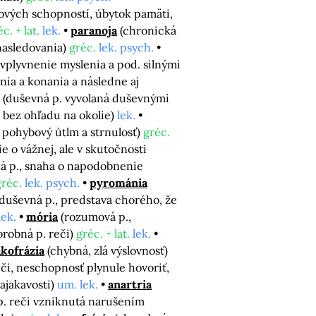
ových schopností, úbytok pamäti,
c. + lat.
lek.
paranoja
(chronická
nasledovania)
gréc.
lek. psych.
ovplyvnenie myslenia a pod. silnými
nia a konania a následne aj
(duševná p. vyvolaná duševnými
a bez ohľadu na okolie)
lek.
 pohybový útlm a strnulosť)
gréc.
 o vážnej, ale v skutočnosti
á p., snaha o napodobnenie
gréc.
lek. psych.
pyrománia
(duševná p., predstava chorého, že
lek.
mória
(rozumová p.,
orobná p. reči)
gréc. + lat.
lek.
kofrázia
(chybná, zlá výslovnosť)
eči, neschopnosť plynule hovoriť,
ajakavosti)
um. lek.
anartria
 p. reči vzniknutá narušením