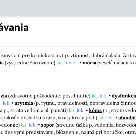
ávania
o zmyslom pre komickosť a vtip, vtipnosť, dobrá nálada, žarto
ia
(výstredné žartovanie)
lat.
hovor.
mória
(veselá nálada s
ézia
(zdravotné poškodenie, postihnutie)
lat.
lek.
dysfunkci
.
lek.
arytmia
(p. rytmu, pravidelnosti, nepravidelná činnos
a p., strata vedomia al. pamäti)
lat.
lek.
kóma
(p., strata ve
spalosť v dôsledku úrazu, straty krvi a pod.)
lat.
lek.
obnubil
ezvedomie)
lat.
lek.
sopor
(stredne ťažká p. vedomia, bezved
, desivými predstavami, blúznenie, najmä pri horúčke, otra