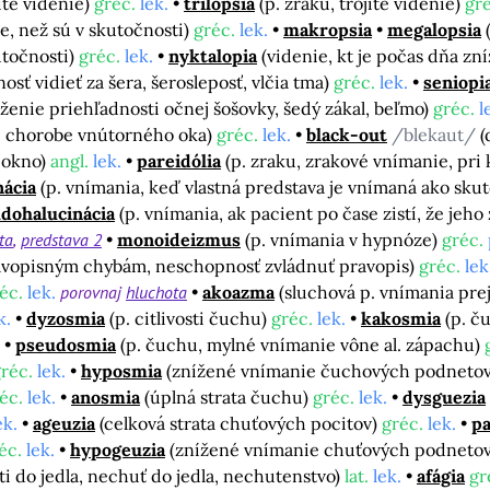
jité videnie)
gréc.
lek.
trilopsia
(p. zraku, trojité videnie)
gré
e, než sú v skutočnosti)
gréc.
lek.
makropsia
megalopsia
utočnosti)
gréc.
lek.
nyktalopia
(videnie, kt je počas dňa zn
osť vidieť za šera, šerosleposť, vlčia tma)
gréc.
lek.
seniopi
íženie priehľadnosti očnej šošovky, šedý zákal, beľmo)
gréc.
l
i chorobe vnútorného oka)
gréc.
lek.
black-out
/blekaut/
(
, okno)
angl.
lek.
pareidólia
(p. zraku, zrakové vnímanie, pri
nácia
(p. vnímania, keď vlastná predstava je vnímaná ako skut
dohalucinácia
(p. vnímania, ak pacient po čase zistí, že jeh
ta
predstava 2
monoideizmus
(p. vnímania v hypnóze)
gréc.
avopisným chybám, neschopnosť zvládnuť pravopis)
gréc.
lek
réc.
lek.
porovnaj
hluchota
akoazma
(sluchová p. vnímania pre
k.
dyzosmia
(p. citlivosti čuchu)
gréc.
lek.
kakosmia
(p. č
pseudosmia
(p. čuchu, mylné vnímanie vône al. zápachu)
réc.
lek.
hyposmia
(znížené vnímanie čuchových podneto
éc.
lek.
anosmia
(úplná strata čuchu)
gréc.
lek.
dysguezia
ek.
ageuzia
(celková strata chuťových pocitov)
gréc.
lek.
pa
éc.
lek.
hypogeuzia
(znížené vnímanie chuťových podneto
ti do jedla, nechuť do jedla, nechutenstvo)
lat.
lek.
afágia
gr