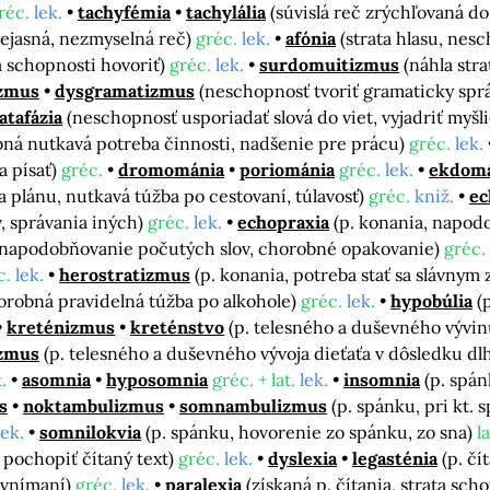
réc.
lek.
tachyfémia
tachylália
(súvislá reč zrýchľovaná d
ejasná, nezmyselná reč)
gréc.
lek.
afónia
(strata hlasu, nes
a schopnosti hovoriť)
gréc.
lek.
surdomuitizmus
(náhla str
zmus
dysgramatizmus
(neschopnosť tvoriť gramaticky sprá
atafázia
(neschopnosť usporiadať slová do viet, vyjadriť myšl
bná nutkavá potreba činnosti, nadšenie pre prácu)
gréc.
lek.
a písať)
gréc.
dromománia
poriománia
gréc.
lek.
ekdomá
a plánu, nutkavá túžba po cestovaní, túlavosť)
gréc.
kniž.
ec
 správania iných)
gréc.
lek.
echopraxia
(p. konania, napo
, napodobňovanie počutých slov, chorobné opakovanie)
gréc.
c.
lek.
herostratizmus
(p. konania, potreba stať sa slávnym
horobná pravidelná túžba po alkohole)
gréc.
lek.
hypobúlia
(
kreténizmus
kreténstvo
(p. telesného a duševného vývi
izmus
(p. telesného a duševného vývoja dieťaťa v dôsledku 
.
asomnia
hyposomnia
gréc. + lat.
lek.
insomnia
(p. spá
s
noktambulizmus
somnambulizmus
(p. spánku, pri kt.
lek.
somnilokvia
(p. spánku, hovorenie zo spánku, zo sna)
la
 pochopiť čítaný text)
gréc.
lek.
dyslexia
legasténia
(p. čí
 vnímaní)
gréc.
lek.
paralexia
(získaná p. čítania, strata sc