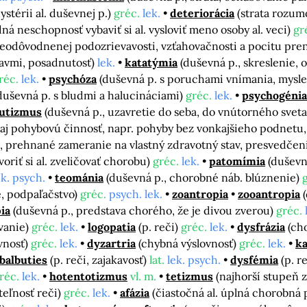
ystérii al. duševnej p.)
gréc.
lek.
deteriorácia
(strata rozum
ná neschopnosť vybaviť si al. vysloviť meno osoby al. veci)
gré
neodôvodnenej podozrievavosti, vzťahovačnosti a pocitu pre
tavmi, posadnutosť)
lek.
katatýmia
(duševná p., skreslenie, 
réc.
lek.
psychóza
(duševná p. s poruchami vnímania, mysle
duševná p. s bludmi a halucináciami)
gréc.
lek.
psychogénia
utizmus
(duševná p., uzavretie do seba, do vnútorného svet
 aj pohybovú činnosť, napr. pohyby bez vonkajšieho podnetu,
, prehnané zameranie na vlastný zdravotný stav, presvedčenie
oriť si al. zveličovať chorobu)
gréc.
lek.
patomímia
(duševn
ek. psych.
teománia
(duševná p., chorobné náb. blúznenie)
e, podpaľačstvo)
gréc.
psych. lek.
zoantropia
zooantropia
ia
(duševná p., predstava chorého, že je divou zverou)
gréc.
vanie)
gréc.
lek.
logopatia
(p. reči)
gréc.
lek.
dysfrázia
(ch
vnosť)
gréc.
lek.
dyzartria
(chybná výslovnosť)
gréc.
lek.
ka
balbuties
(p. reči, zajakavosť)
lat.
lek. psych.
dysfémia
(p. r
réc.
lek.
hotentotizmus
vl. m.
tetizmus
(najhorší stupeň z
eľnosť reči)
gréc.
lek.
afázia
(čiastočná al. úplná chorobná