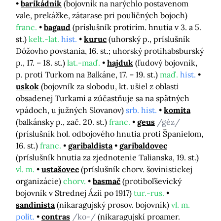
barikádnik
(bojovník na narýchlo postavenom
vale, prekážke, zátarase pri pouličných bojoch)
franc.
bagaud
(príslušník protirím. hnutia v 3. a 5.
st.)
kelt.-lat.
hist.
kuruc
(uhorský p., príslušník
Dóžovho povstania, 16. st.; uhorský protihabsburský
p., 17. – 18. st.)
lat.-maď.
hajduk
(ľudový bojovník,
p. proti Turkom na Balkáne, 17. – 19. st.)
maď.
hist.
uskok
(bojovník za slobodu, kt. ušiel z oblasti
obsadenej Turkami a zúčastňuje sa na spätných
vpádoch, u južných Slovanov)
srb. hist.
komita
(balkánsky p., zač. 20. st.)
franc.
geus
/géz/
(príslušník hol. odbojového hnutia proti Španielom,
16. st.)
franc.
garibaldista
garibaldovec
(príslušník hnutia za zjednotenie Talianska, 19. st.)
vl. m.
ustašovec
(príslušník chorv. šovinistickej
organizácie)
chorv.
basmač
(protiboľševický
bojovník v Strednej Ázii po 1917)
tur.-rus.
sandinista
(nikaragujský prosov. bojovník)
vl. m.
polit.
contras
/ko-/
(nikaragujskí proamer.