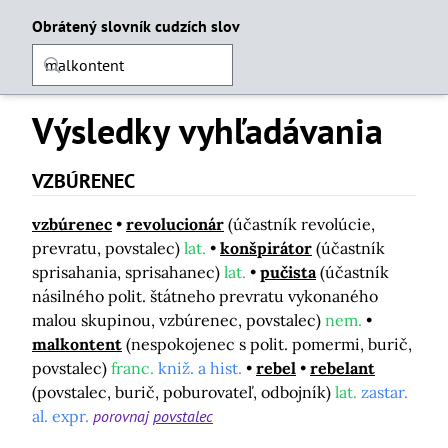
Obrátený slovník cudzích slov
Výsledky vyhľadávania
VZBÚRENEC
vzbúrenec
revolucionár
(účastník revolúcie,
prevratu, povstalec)
lat.
konšpirátor
(účastník
sprisahania, sprisahanec)
lat.
pučista
(účastník
násilného polit. štátneho prevratu vykonaného
malou skupinou, vzbúrenec, povstalec)
nem.
malkontent
(nespokojenec s polit. pomermi, burič,
povstalec)
franc.
kniž. a hist.
rebel
rebelant
(povstalec, burič, poburovateľ, odbojník)
lat.
zastar.
al. expr.
porovnaj
povstalec