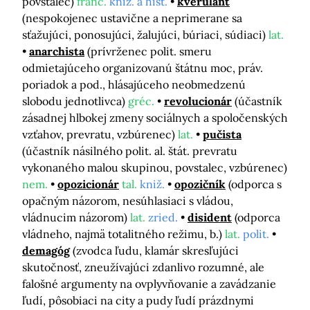
povstalec)
franc.
kniž. a hist.
kverulant
(nespokojenec ustavične a neprimerane sa
sťažujúci, ponosujúci, žalujúci, búriaci, súdiaci)
lat.
anarchista
(prívrženec polit. smeru
odmietajúceho organizovanú štátnu moc, práv.
poriadok a pod., hlásajúceho neobmedzenú
slobodu jednotlivca)
gréc.
revolucionár
(účastník
zásadnej hlbokej zmeny sociálnych a spoločenských
vzťahov, prevratu, vzbúrenec)
lat.
pučista
(účastník násilného polit. al. štát. prevratu
vykonaného malou skupinou, povstalec, vzbúrenec)
nem.
opozicionár
tal.
kniž.
opozičník
(odporca s
opačným názorom, nesúhlasiaci s vládou,
vládnucim názorom)
lat.
zried.
disident
(odporca
vládneho, najmä totalitného režimu, b.)
lat.
polit.
demagóg
(zvodca ľudu, klamár skresľujúci
skutočnosť, zneužívajúci zdanlivo rozumné, ale
falošné argumenty na ovplyvňovanie a zavádzanie
ľudí, pôsobiaci na city a pudy ľudí prázdnymi