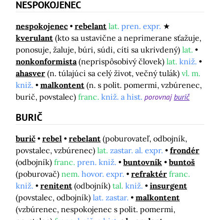
NESPOKOJENEC
nespokojenec
rebelant
lat.
pren. expr.
kverulant
(kto sa ustavične a neprimerane sťažuje,
ponosuje, žaluje, búri, súdi, cíti sa ukrivdený)
lat.
nonkonformista
(neprispôsobivý človek)
lat.
kniž.
ahasver
(n. túlajúci sa celý život, večný tulák)
vl. m.
kniž.
malkontent
(n. s polit. pomermi, vzbúrenec,
burič, povstalec)
franc.
kniž. a hist.
porovnaj
burič
BURIČ
burič
rebel
rebelant
(poburovateľ, odbojník,
povstalec, vzbúrenec)
lat.
zastar. al. expr.
frondér
(odbojník)
franc.
pren. kniž.
buntovník
buntoš
(poburovač)
nem.
hovor. expr.
refraktér
franc.
kniž.
renitent
(odbojník)
tal.
kniž.
insurgent
(povstalec, odbojník)
lat. zastar.
malkontent
(vzbúrenec, nespokojenec s polit. pomermi,