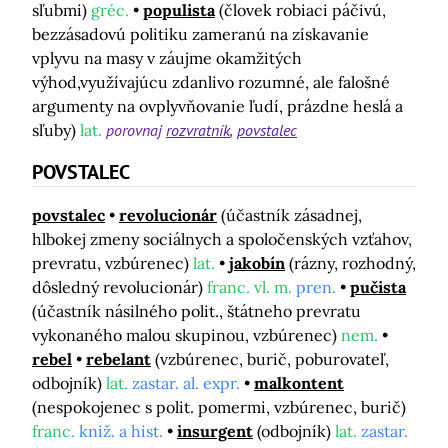
sľubmi)
gréc.
populista
(človek robiaci páčivú,
bezzásadovú politiku zameranú na získavanie
vplyvu na masy v záujme okamžitých
výhod,využívajúcu zdanlivo rozumné, ale falošné
argumenty na ovplyvňovanie ľudí, prázdne heslá a
sľuby)
lat.
porovnaj
rozvratník
povstalec
POVSTALEC
povstalec
revolucionár
(účastník zásadnej,
hlbokej zmeny sociálnych a spoločenských vzťahov,
prevratu, vzbúrenec)
lat.
jakobín
(rázny, rozhodný,
dôsledný revolucionár)
franc. vl. m.
pren.
pučista
(účastník násilného polit., štátneho prevratu
vykonaného malou skupinou, vzbúrenec)
nem.
rebel
rebelant
(vzbúrenec, burič, poburovateľ,
odbojník)
lat.
zastar. al. expr.
malkontent
(nespokojenec s polit. pomermi, vzbúrenec, burič)
franc.
kniž. a hist.
insurgent
(odbojník)
lat.
zastar.