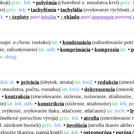
okoji)
gréc.
lek.
polyémia
(chorobné z. množstva krvi)
gréc.
vi)
gréc.
lek.
tachyfémia
tachylália
(zvyšovanie rýchlosti, 
ek.
- teploty
pozri
horúčka
- vkladu
pozri
oponovanie
porovnaj
, napr. o chem. roztoku)
lat.
kondenzácia
(zahusťovanie potr
nie, zahusťovanie)
lat.
odb.
komprimácia
kompresia
lat.
p
m.
slang.
zlož. sl.
privácia
(úbytok, strata)
lat.
kniž.
redukcia
(zmenš
 množstva, počtu, rozsahu)
lat.
kniž.
dekrescencia
(zmenšo
.
kontrakcia
(zmenšovanie, zúženie, zužovanie, stiahnutie, 
nie)
lat.
lek. odb.
konstrikcia
(zúženie, stiahnutie)
lat.
lek.
po
zvýšenie, zvyšovanie tlaku, stlačenie, stláčanie)
lat.
tech.
h
spôsobené poruchou vývoja)
gréc.
lek.
atrofia
(zmenšovanie n
l. zánikom buniek)
gréc.
lek.
involúcia
(atrofia tkanív alebo
ednutie tkaniva, najmä kostí)
lat.
lek.
osteoporóza
poróza