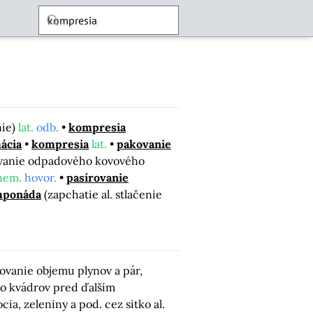
nie)
lat.
odb.
kompresia
ácia
kompresia
lat.
pakovanie
ovanie odpadového kovového
nem.
hovor.
pasírovanie
mponáda
(zapchatie al. stlačenie
ovanie objemu plynov a pár,
do kvádrov pred ďalším
cia, zeleniny a pod. cez sitko al.