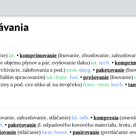
ávania
nie)
lat.
komprimovanie
(lisovanie, zhusťovanie, zahusťova
e objemu plynov a pár, zvyšovanie tlaku)
lat.
tech.
komprim
rchivácie, zálohovania a pod.)
nem.
slang.
paketovanie
(lis
 ďalším spracovaním)
tal.-franc.
hut.
prešovanie
(lisovanie)
niny a pod. cez sitko al. na strojčeku)
franc.-nem.
kuch.
ta
ovanie, zahusťovanie, stláčanie)
lat. odb.
kompresia
(zmenš
h.
paketovanie
(l. odpadového kovového materiálu, šrotu, 
šovanie
(stláčanie)
nem. hovor.
pasírovanie
(pretláčanie ovo