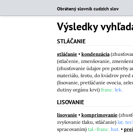
Obrátený slovník cudzích slov
Výsledky vyhľad
STLÁČANIE
stláčanie
kondenzácia
(zhusťova
(stlačenie, zmenšovanie, zmenšeni
(zhusťovanie údajov pre potreby a
materiálu, šrotu, do kvádrov pred
(lisovanie, pretláčanie ovocia, zele
dutiny orgánu krvi)
franc.
lek.
LISOVANIE
lisovanie
komprimovanie
(zhusť
zvyšovanie tlaku, stláčanie)
lat. tec
spracovaním)
tal.-franc.
hut.
pre