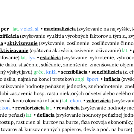
per-
lat.
v zlož. sl.
maximalizácia
(zvyšovanie na najvyššie,
zifikácia
(zvyšovanie využitia výrobných faktorov a tým z., 
ia
aktivizovanie
(zvyšovanie, zosilnenie, zosilňovanie činno
ktivizovanie
(opätovná aktivácia, oživenie, oživovanie)
lat.
chľovanie)
lat.
fyz.
eskalácia
(zvyšovanie, vyhrotenie, vyhroc
ie tlaku, stlačenie, stláčanie, zmenšenie, zmenšovanie objem
ný výskyt javu)
gréc.
kniž.
senzibilácia
senzibilizácia
(z. c
o úsilia, najmä na konci pretekov)
angl.
šport.
inflácia
(zvyš
 znižovanie hodnoty peňažnej jednotky, znehodnotenie, zneh
bdobí zastavenia hosp. rastu niektorých odvetví alebo celéh
erná, kontrolovaná inflácia)
lat.
ekon.
valorizácia
(zvyšovan
ekon.
revalorizácia
lat.
revalvácia
(zvyšovanie hodnoty men
nie peňazí)
lat.
deflácia
(zvyšovanie hodnoty peňažnej jed
zostup, rast cien al. kurzov na burze, fáza rozvoja ekonomiky
n tovarov al. kurzov cenných papierov, devíz a pod. na burze)