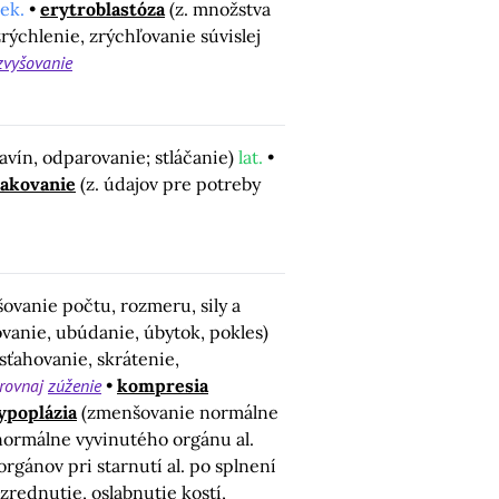
lek.
erytroblastóza
(z. množstva
zrýchlenie, zrýchľovanie súvislej
zvyšovanie
avín, odparovanie; stláčanie)
lat.
akovanie
(z. údajov pre potreby
ovanie počtu, rozmeru, sily a
vanie, ubúdanie, úbytok, pokles)
sťahovanie, skrátenie,
rovnaj
zúženie
kompresia
ypoplázia
(zmenšovanie normálne
ormálne vyvinutého orgánu al.
 orgánov pri starnutí al. po splnení
(zrednutie, oslabnutie kostí,