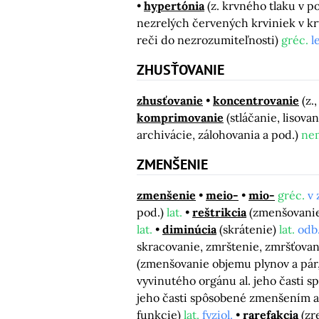
hypertónia
(z. krvného tlaku v p
nezrelých červených krviniek v kr
reči do nezrozumiteľnosti)
gréc.
l
ZHUSŤOVANIE
zhusťovanie
koncentrovanie
(z.
komprimovanie
(stláčanie, lisova
archivácie, zálohovania a pod.)
ne
ZMENŠENIE
zmenšenie
meio-
mio-
gréc.
v 
pod.)
lat.
reštrikcia
(zmenšovanie
lat.
diminúcia
(skrátenie)
lat.
odb
skracovanie, zmrštenie, zmršťova
(zmenšovanie objemu plynov a pár, 
vyvinutého orgánu al. jeho časti 
jeho časti spôsobené zmenšením a
funkcie)
lat.
fyziol.
rarefakcia
(zr