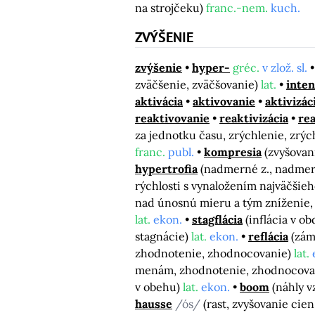
na strojčeku)
franc.-nem.
kuch.
ZVÝŠENIE
zvýšenie
hyper-
gréc.
v zlož. sl.
zväčšenie, zväčšovanie)
lat.
inten
aktivácia
aktivovanie
aktivizác
reaktivovanie
reaktivizácia
rea
za jednotku času, zrýchlenie, zrý
franc.
publ.
kompresia
(zvyšovan
hypertrofia
(nadmerné z., nadmer
rýchlosti s vynaložením najväčšieh
nad únosnú mieru a tým zníženie,
lat.
ekon.
stagflácia
(inflácia v o
stagnácie)
lat.
ekon.
reflácia
(zám
zhodnotenie, zhodnocovanie)
lat.
menám, zhodnotenie, zhodnocova
v obehu)
lat.
ekon.
boom
(náhly v
hausse
/ós/
(rast, zvyšovanie cie