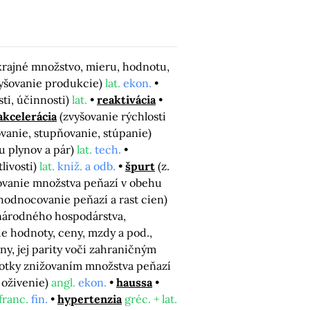
 krajné množstvo, mieru, hodnotu,
zvyšovanie produkcie)
lat.
ekon.
sti, účinnosti)
lat.
reaktivácia
akcelerácia
(zvyšovanie rýchlosti
ovanie, stupňovanie, stúpanie)
u plynov a pár)
lat.
tech.
itlivosti)
lat.
kniž. a odb.
špurt
(z.
ovanie množstva peňazí v obehu
odnocovanie peňazí a rast cien)
o národného hospodárstva,
ie hodnoty, ceny, mzdy a pod.,
y, jej parity voči zahraničným
notky znižovaním množstva peňazí
, oživenie)
angl.
ekon.
haussa
franc.
fin.
hypertenzia
gréc. + lat.