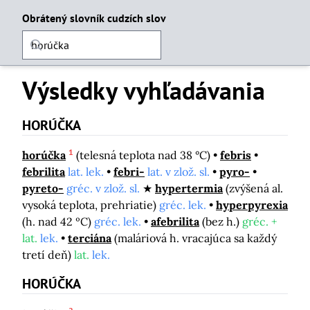
Obrátený slovník cudzích slov
Výsledky vyhľadávania
HORÚČKA
1
horúčka
(telesná teplota nad 38 °C)
febris
febrilita
lat. lek.
febri-
lat. v zlož. sl.
pyro-
pyreto-
gréc. v zlož. sl.
hypertermia
(zvýšená al.
vysoká teplota, prehriatie)
gréc. lek.
hyperpyrexia
(h. nad 42 ºC)
gréc. lek.
afebrilita
(bez h.)
gréc. +
lat.
lek.
terciána
(maláriová h. vracajúca sa každý
tretí deň)
lat.
lek.
HORÚČKA