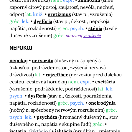
cestovná horúčka)
nem.
expr.
animozita
(silne
záporný citový postoj, zaujatosť, nevôľa, nechuť,
odpor)
lat.
kniž.
eretizmus
(stav p., vzrušenia)
gréc.
lek.
dysfória
(stav p., úzkosti, nepokoja,
napätia, rozladenosti)
gréc.
psych.
sténia
(trvalé
duševné vzrušenie)
gréc.
porovnaj
vzrušenie
NEPOKOJ
nepokoj
nervozita
(duševný n. spojený s
úzkosťou, podráždenosťou, zvýšená nervová
dráždivosť)
lat.
rajzefíber
(nervozita pred ďalekou
cestou, cestovná horúčka)
nem.
expr.
excitácia
(vzrušenie, podráždenie, podráždenosť)
lat.
lek.
psych.
dysfória
(stav n., úzkosti, podráždenia,
napätia, rozladenosti)
gréc.
psych.
oneirodýnia
(nočný n. spôsobený nervovým rozrušením)
gréc.
psych. lek.
psychóza
(hromadný duševný n., stav
duševného n., napätia v skupine ľudí)
gréc.
iactatio
/jaktácio/
jaktácia
(prudký n., zmietanie