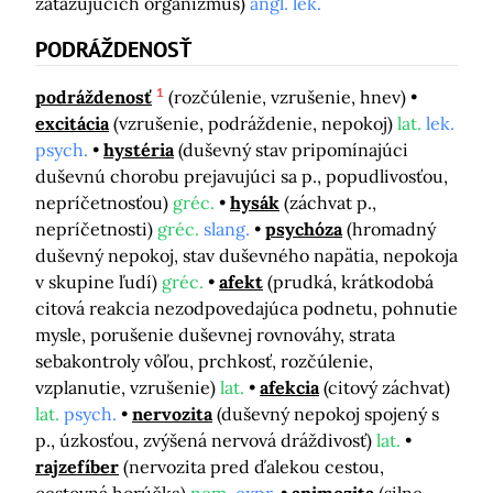
zaťažujúcich organizmus)
angl. lek.
PODRÁŽDENOSŤ
1
podráždenosť
(rozčúlenie, vzrušenie, hnev)
excitácia
(vzrušenie, podráždenie, nepokoj)
lat.
lek.
psych.
hystéria
(duševný stav pripomínajúci
duševnú chorobu prejavujúci sa p., popudlivosťou,
nepríčetnosťou)
gréc.
hysák
(záchvat p.,
nepríčetnosti)
gréc.
slang.
psychóza
(hromadný
duševný nepokoj, stav duševného napätia, nepokoja
v skupine ľudí)
gréc.
afekt
(prudká, krátkodobá
citová reakcia nezodpovedajúca podnetu, pohnutie
mysle, porušenie duševnej rovnováhy, strata
sebakontroly vôľou, prchkosť, rozčúlenie,
vzplanutie, vzrušenie)
lat.
afekcia
(citový záchvat)
lat.
psych.
nervozita
(duševný nepokoj spojený s
p., úzkosťou, zvýšená nervová dráždivosť)
lat.
rajzefíber
(nervozita pred ďalekou cestou,