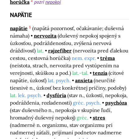
2
horúčka
pozri
nepokoj
NAPÄTIE
1
napätie
(napätá pozornosť, očakávanie; duševná
námaha)
nervozita
(duševný nepokoj spojený s
úzkosťou, podráždenosťou, zvýšená nervová
dráždivosť)
lat.
rajzefíber
(nervozita pred ďalekou
cestou, cestovná horúčka)
nem. expr.
tréma
(neistota, strach, nervozita pred vystúpením na
verejnosti, skúškou a pod.)
lat.-tal.
tenzia
(citové
napätie, úzkosť)
lat. psych.
anxieta
(neurčité
tiesnivé n., úzkosť bez konkrétnej príčiny, podoby)
lat.
lek. psych.
dysfória
(stav n., úzkosti, nepokoja,
podráždenia, rozladenosti)
gréc. psych.
psychóza
(stav duševného n., nepokoja v skupine ľudí,
hromadný duševný nepokoj)
gréc.
stres
(nadmerné n. organizmu, stav organizmu pri
nadmernej záťaži, prijímaní podnetov nadmerne