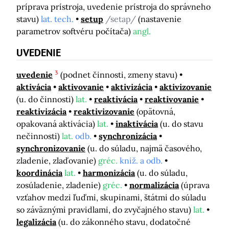
príprava prístroja, uvedenie prístroja do správneho
stavu)
lat. tech.
setup
/setap/
(nastavenie
parametrov softvéru počítača)
angl.
UVEDENIE
3
uvedenie
(podnet činnosti, zmeny stavu)
aktivácia
aktivovanie
aktivizácia
aktivizovanie
(u. do činnosti)
lat.
reaktivácia
reaktivovanie
reaktivizácia
reaktivizovanie
(opätovná,
opakovaná aktivácia)
lat.
inaktivácia
(u. do stavu
nečinnosti)
lat.
odb.
synchronizácia
synchronizovanie
(u. do súladu, najmä časového,
zladenie, zlaďovanie)
gréc.
kniž. a odb.
koordinácia
lat.
harmonizácia
(u. do súladu,
zosúladenie, zladenie)
gréc.
normalizácia
(úprava
vzťahov medzi ľuďmi, skupinami, štátmi do súladu
so záväznými pravidlami, do zvyčajného stavu)
lat.
legalizácia
(u. do zákonného stavu, dodatočné