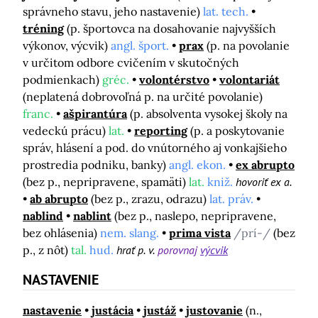
správneho stavu, jeho nastavenie)
lat. tech.
tréning
(p. športovca na dosahovanie najvyšších
výkonov, výcvik)
angl. šport.
prax
(p. na povolanie
v určitom odbore cvičením v skutočných
podmienkach)
gréc.
volontérstvo
volontariát
(neplatená dobrovoľná p. na určité povolanie)
franc.
ašpirantúra
(p. absolventa vysokej školy na
vedeckú prácu)
lat.
reporting
(p. a poskytovanie
správ, hlásení a pod. do vnútorného aj vonkajšieho
prostredia podniku, banky)
angl. ekon.
ex abrupto
(bez p., nepripravene, spamäti)
lat.
kniž.
hovoriť ex a.
ab abrupto
(bez p., zrazu, odrazu)
lat. práv.
nablind
nablint
(bez p., naslepo, nepripravene,
bez ohlásenia)
nem. slang.
prima vista
/prí-/
(bez
p., z nôt)
tal.
hud.
hrať p. v.
porovnaj
výcvik
NASTAVENIE
nastavenie
justácia
justáž
justovanie
(n.,