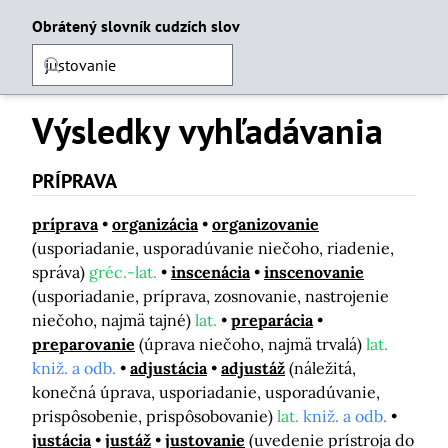
Obrátený slovník cudzích slov
Výsledky vyhľadávania
PRÍPRAVA
príprava
organizácia
organizovanie
(usporiadanie, usporadúvanie niečoho, riadenie,
správa)
gréc.-lat.
inscenácia
inscenovanie
(usporiadanie, príprava, zosnovanie, nastrojenie
niečoho, najmä tajné)
lat.
preparácia
preparovanie
(úprava niečoho, najmä trvalá)
lat.
kniž. a odb.
adjustácia
adjustáž
(náležitá,
konečná úprava, usporiadanie, usporadúvanie,
prispôsobenie, prispôsobovanie)
lat.
kniž. a odb.
justácia
justáž
justovanie
(uvedenie prístroja do