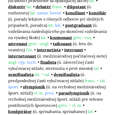
(účastníci pravidelne sa opakujúcej akcie)
lat.
diskutér
lat.
debatér
franc.
dišputant
(ú.
rozhovoru)
lat.
zastar. hovor.
konziliant
konziliár
(ú. porady lekárov z rôznych odborov pri zložitých
prípadoch, poradca)
lat.
lek.
postgraduant
(ú.
vzdelávania nasledujúceho po skončení vzdelávania
na vysokej škole)
lat.
kozmonaut
gréc.-rus.
astronaut
gréc.-angl.
taikonaut
(ú. letu do
vesmíru)
čín.
internetista
internaut
internetonaut
(ú. medzinárodnej počítačovej siete)
angl.
výp. tech.
finalista
(ú. záverečnej časti
vylučovacej súťaže, stretnutia o prvé miesto)
tal.
semifinalista
lat. + tal.
demifinalista
(ú.
predposlednej časti vylučovacej súťaže)
franc. + tal.
šport.
olympionik
(ú. na vrcholnej medzinárodnej
šport. súťaži)
vl. m.
pren.
paraolympionik
(ú. na
vrcholnej medzinárodnej šport. súťaži pre telesne
postihnutých športovcov)
gréc. + vl. m.
konšpirátor
(ú. sprisahania, sprisahanec)
lat.