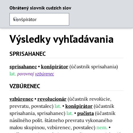
Obrátený slovník cudzích slov
Výsledky vyhľadávania
SPRISAHANEC
sprisahanec
konšpirátor
(účastník sprisahania)
lat.
porovnaj
vzbúrenec
VZBÚRENEC
vzbúrenec
revolucionár
(účastník revolúcie,
prevratu, povstalec)
lat.
konšpirátor
(účastník
sprisahania, sprisahanec)
lat.
pučista
(účastník
násilného polit. štátneho prevratu vykonaného
malou skupinou, vzbúrenec, povstalec)
nem.