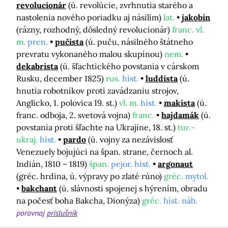
revolucionár
(ú. revolúcie, zvrhnutia starého a
nastolenia nového poriadku aj násilím)
lat.
jakobín
(rázny, rozhodný, dôsledný revolucionár)
franc. vl.
m.
pren.
pučista
(ú. puču, násilného štátneho
prevratu vykonaného malou skupinou)
nem.
dekabrista
(ú. šľachtického povstania v cárskom
Rusku, december 1825)
rus.
hist.
luddista
(ú.
hnutia robotníkov proti zavádzaniu strojov,
Anglicko, 1. polovica 19. st.)
vl. m.
hist.
makista
(ú.
franc. odboja, 2. svetová vojna)
franc.
hajdamák
(ú.
povstania proti šľachte na Ukrajine, 18. st.)
tur.-
ukraj.
hist.
pardo
(ú. vojny za nezávislosť
Venezuely bojujúci na špan. strane, černoch al.
Indián, 1810 – 1819)
špan.
pejor. hist.
argonaut
(gréc. hrdina, ú. výpravy po zlaté rúno)
gréc.
mytol.
bakchant
(ú. slávnosti spojenej s hýrením, obradu
na počesť boha Bakcha, Dionýza)
gréc.
hist. náb.
porovnaj
príslušník