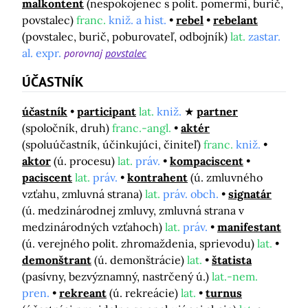
malkontent
(nespokojenec s polit. pomermi, burič,
povstalec)
franc.
kniž. a hist.
rebel
rebelant
(povstalec, burič, poburovateľ, odbojník)
lat.
zastar.
al. expr.
porovnaj
povstalec
ÚČASTNÍK
účastník
participant
lat.
kniž.
partner
(spoločník, druh)
franc.-angl.
aktér
(spoluúčastník, účinkujúci, činiteľ)
franc.
kniž.
aktor
(ú. procesu)
lat.
práv.
kompaciscent
paciscent
lat.
práv.
kontrahent
(ú. zmluvného
vzťahu, zmluvná strana)
lat.
práv. obch.
signatár
(ú. medzinárodnej zmluvy, zmluvná strana v
medzinárodných vzťahoch)
lat.
práv.
manifestant
(ú. verejného polit. zhromaždenia, sprievodu)
lat.
demonštrant
(ú. demonštrácie)
lat.
štatista
(pasívny, bezvýznamný, nastrčený ú.)
lat.-nem.
pren.
rekreant
(ú. rekreácie)
lat.
turnus