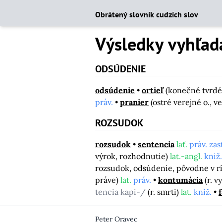
Obrátený slovník cudzích slov
Výsledky vyhľad
ODSÚDENIE
odsúdenie
ortieľ
(konečné tvrdé
práv.
pranier
(ostré verejné o., 
ROZSUDOK
rozsudok
sentencia
lať.
práv. zas
výrok, rozhodnutie)
lat.-angl.
kniž.
rozsudok, odsúdenie, pôvodne v r
práve)
lat.
práv.
kontumácia
(r. 
tencia kapi-/
(r. smrti)
lat.
kniž.
Peter Oravec