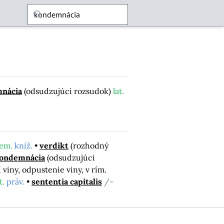
nácia
(odsudzujúci rozsudok)
lat.
em.
kniž.
verdikt
(rozhodný
ondemnácia
(odsudzujúci
 viny, odpustenie viny, v rím.
t.
práv.
sententia capitalis
/-