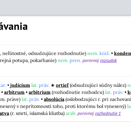
ávania
, neľútostné, odsudzujúce rozhodnutie)
nem.
kniž.
kondem
verejná potupa, pokarhanie)
nem.
pren.
porovnaj
rozsudok
tar.
judícium
lat.
práv.
ortieľ
(odsudzujúci súdny nález)
n
arbitrum
arbitrium
(rozhodnutie rozhodcu)
lat.
práv.
k
ím. práve)
lat.
práv.
absolúcia
(oslobodzujúci r. pri zachovaní
vynesený v neprítomnosti toho, proti ktorému bol vynesený)
la
fatva
(r. smrti, islamská kliatba)
arab.
porovnaj
rozhodnutie 1