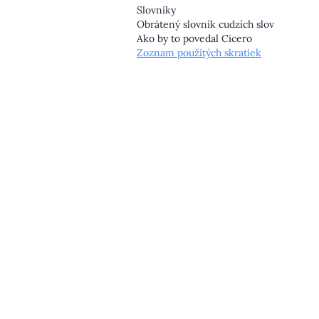
Slovníky
Obrátený slovník cudzích slov
Ako by to povedal Cicero
Zoznam použitých skratiek