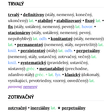
TRVALÝ
trvalý
definitívny
(stály, nemenný, konečný,
ukončený)
lat.
stabilný
stabilizovaný
fixný
lat.
fix
(stály, ustálený, nemenný, pevný)
lat.
hovor.
stacionárny
(stály, ustálený, nemenný, pevný,
nepohyblivý)
lat.
odb.
konštantný
(stály, nemenný)
lat.
permanentný
(nemenný, stály, nepretržitý)
lat.
kniž.
perzistentný
(stály)
lat.
odb.
perpetuálny
(nemenný, stály, ustavičný, zotrvačný, večný)
lat.
kniž.
systematický
(pravidelný, ustavičný,
sústavný)
gréc.
metastabilný
(prechodne,
zdanlivo stály)
gréc. + lat.
fyz.
klasický
(dokonalý,
vynikajúci, prvotriedny, vzorný, osvedčený)
lat.
porovnaj
nemenný
ZOTRVAČNÝ
zotrvačný
inerciálny
lat.
perpetuálny