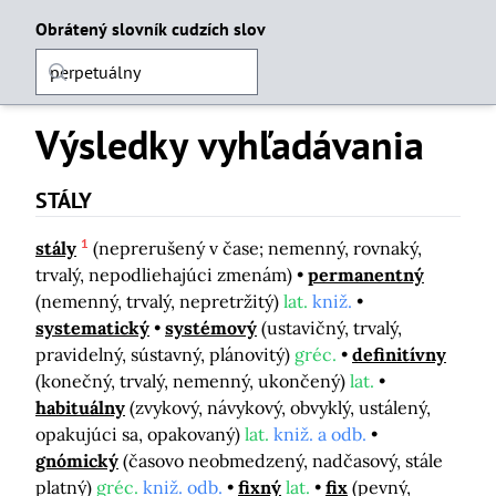
Obrátený slovník cudzích slov
Výsledky vyhľadávania
STÁLY
1
stály
(neprerušený v čase; nemenný, rovnaký,
trvalý, nepodliehajúci zmenám)
permanentný
(nemenný, trvalý, nepretržitý)
lat.
kniž.
systematický
systémový
(ustavičný, trvalý,
pravidelný, sústavný, plánovitý)
gréc.
definitívny
(konečný, trvalý, nemenný, ukončený)
lat.
habituálny
(zvykový, návykový, obvyklý, ustálený,
opakujúci sa, opakovaný)
lat.
kniž. a odb.
gnómický
(časovo neobmedzený, nadčasový, stále
platný)
gréc.
kniž. odb.
fixný
lat.
fix
(pevný,