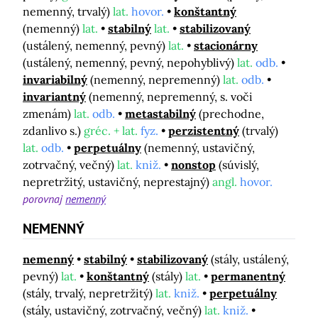
nemenný, trvalý)
lat.
hovor.
konštantný
(nemenný)
lat.
stabilný
lat.
stabilizovaný
(ustálený, nemenný, pevný)
lat.
stacionárny
(ustálený, nemenný, pevný, nepohyblivý)
lat.
odb.
invariabilný
(nemenný, nepremenný)
lat.
odb.
invariantný
(nemenný, nepremenný, s. voči
zmenám)
lat.
odb.
metastabilný
(prechodne,
zdanlivo s.)
gréc. + lat.
fyz.
perzistentný
(trvalý)
lat.
odb.
perpetuálny
(nemenný, ustavičný,
zotrvačný, večný)
lat.
kniž.
nonstop
(súvislý,
nepretržitý, ustavičný, neprestajný)
angl.
hovor.
porovnaj
nemenný
NEMENNÝ
nemenný
stabilný
stabilizovaný
(stály, ustálený,
pevný)
lat.
konštantný
(stály)
lat.
permanentný
(stály, trvalý, nepretržitý)
lat.
kniž.
perpetuálny
(stály, ustavičný, zotrvačný, večný)
lat.
kniž.