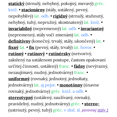
statický
(strnulý, nehybný, pokojný, meravý)
gréc.
kniž.
stacionárny
(stály, ustálený, pevný,
nepohyblivý)
lat.
odb.
rigidný
(strnulý, stuhnutý,
nehybný, tuhý, nepružný, skostnatený)
lat.
kniž.
invariabilný
(nepremenný)
lat.
odb.
invariantný
(nepremenný, stály voči zmenám)
lat.
odb.
definitívny
(konečný, trvalý, stály, ukončený)
lat.
fixný
lat.
fix
(pevný, stály, trvalý)
lat.
hovor.
rutinný
rutinový
rutinérsky
(netvorivý,
založený na ustálenom postupe, častom opakovaní
určitej činnosti, ustálený)
franc.
fádny
(nevýrazný,
nezaujímavý, nudný, jednotvárny)
franc.
uniformný
(rovnaký, jednotný, jednoliaty,
jednotvárny)
lat.
aj pejor.
monotónny
(únavne
rovnaký, jednotvárny)
gréc.
kniž. a odb.
stereotypný
(ustálený, zaužívaný, rovnaký,
pravidelný, nudný, jednotvárny)
gréc.
stereo-
(ustrnutý, pevný, tuhý)
gréc.
v zlož. sl.
porovnaj
stály 1