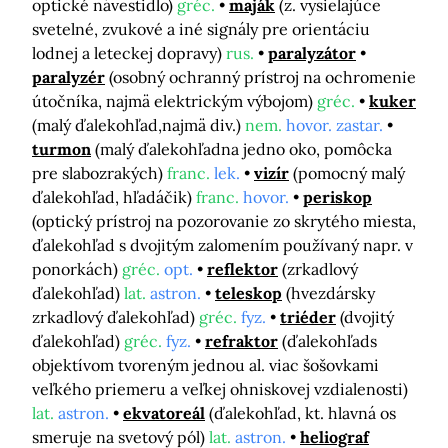
optické návestidlo)
gréc.
maják
(z. vysielajúce
svetelné, zvukové a iné signály pre orientáciu
lodnej a leteckej dopravy)
rus.
paralyzátor
paralyzér
(osobný ochranný prístroj na ochromenie
útočníka, najmä elektrickým výbojom)
gréc.
kuker
(malý ďalekohľad,najmä div.)
nem.
hovor. zastar.
turmon
(malý ďalekohľadna jedno oko, pomôcka
pre slabozrakých)
franc.
lek.
vizír
(pomocný malý
ďalekohľad, hľadáčik)
franc.
hovor.
periskop
(optický prístroj na pozorovanie zo skrytého miesta,
ďalekohľad s dvojitým zalomením používaný napr. v
ponorkách)
gréc.
opt.
reflektor
(zrkadlový
ďalekohľad)
lat.
astron.
teleskop
(hvezdársky
zrkadlový ďalekohľad)
gréc.
fyz.
triéder
(dvojitý
ďalekohľad)
gréc.
fyz.
refraktor
(ďalekohľads
objektívom tvoreným jednou al. viac šošovkami
veľkého priemeru a veľkej ohniskovej vzdialenosti)
lat.
astron.
ekvatoreál
(ďalekohľad, kt. hlavná os
smeruje na svetový pól)
lat.
astron.
heliograf