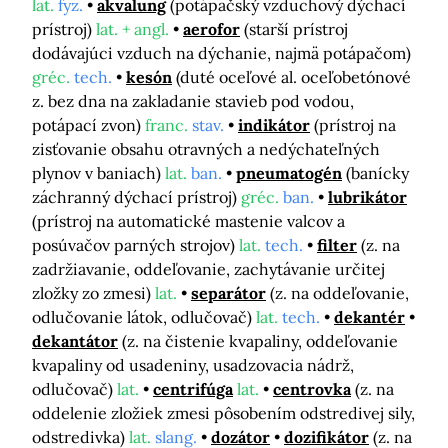
lat.
fyz.
akvalung
(potápačský vzduchový dýchací
prístroj)
lat. + angl.
aerofor
(starší prístroj
dodávajúci vzduch na dýchanie, najmä potápačom)
gréc.
tech.
kesón
(duté oceľové al. oceľobetónové
z. bez dna na zakladanie stavieb pod vodou,
potápací zvon)
franc.
stav.
indikátor
(prístroj na
zisťovanie obsahu otravných a nedýchateľných
plynov v baniach)
lat.
ban.
pneumatogén
(banícky
záchranný dýchací prístroj)
gréc.
ban.
lubrikátor
(prístroj na automatické mastenie valcov a
posúvačov parných strojov)
lat.
tech.
filter
(z. na
zadržiavanie, oddeľovanie, zachytávanie určitej
zložky zo zmesi)
lat.
separátor
(z. na oddeľovanie,
odlučovanie látok, odlučovač)
lat.
tech.
dekantér
dekantátor
(z. na čistenie kvapaliny, oddeľovanie
kvapaliny od usadeniny, usadzovacia nádrž,
odlučovač)
lat.
centrifúga
lat.
centrovka
(z. na
oddelenie zložiek zmesi pôsobením odstredivej sily,
odstredivka)
lat.
slang.
dozátor
dozifikátor
(z. na