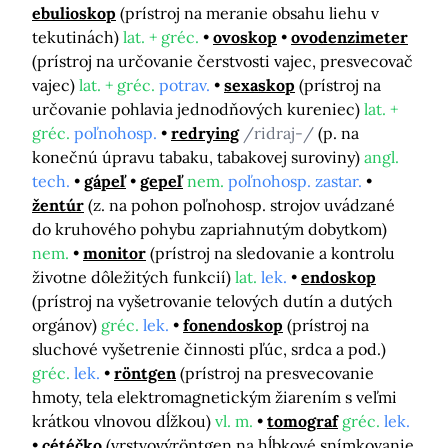
ebulioskop
(prístroj na meranie obsahu liehu v
tekutinách)
lat. + gréc.
ovoskop
ovodenzimeter
(prístroj na určovanie čerstvosti vajec, presvecovač
vajec)
lat. + gréc.
potrav.
sexaskop
(prístroj na
určovanie pohlavia jednodňových kureniec)
lat. +
gréc.
poľnohosp.
redrying
/ridraj-/
(p. na
konečnú úpravu tabaku, tabakovej suroviny)
angl.
tech.
gápeľ
gepeľ
nem.
poľnohosp. zastar.
žentúr
(z. na pohon poľnohosp. strojov uvádzané
do kruhového pohybu zapriahnutým dobytkom)
nem.
monitor
(prístroj na sledovanie a kontrolu
životne dôležitých funkcií)
lat.
lek.
endoskop
(prístroj na vyšetrovanie telových dutín a dutých
orgánov)
gréc.
lek.
fonendoskop
(prístroj na
sluchové vyšetrenie činnosti pľúc, srdca a pod.)
gréc.
lek.
röntgen
(prístroj na presvecovanie
hmoty, tela elektromagnetickým žiarením s veľmi
krátkou vlnovou dĺžkou)
vl. m.
tomograf
gréc.
lek.
cétéčko
(vrstvovýröntgen na hĺbkové snímkovanie