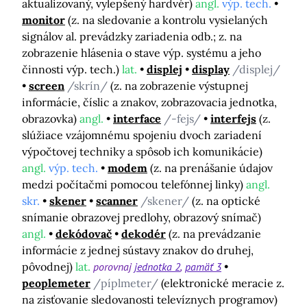
aktualizovaný, vylepšený hardvér)
angl.
výp. tech.
monitor
(z. na sledovanie a kontrolu vysielaných
signálov al. prevádzky zariadenia odb.; z. na
zobrazenie hlásenia o stave výp. systému a jeho
činnosti výp. tech.)
lat.
displej
display
/displej/
screen
/skrín/
(z. na zobrazenie výstupnej
informácie, číslic a znakov, zobrazovacia jednotka,
obrazovka)
angl.
interface
/-fejs/
interfejs
(z.
slúžiace vzájomnému spojeniu dvoch zariadení
výpočtovej techniky a spôsob ich komunikácie)
angl.
výp. tech.
modem
(z. na prenášanie údajov
medzi počítačmi pomocou telefónnej linky)
angl.
skr.
skener
scanner
/skener/
(z. na optické
snímanie obrazovej predlohy, obrazový snímač)
angl.
dekódovač
dekodér
(z. na prevádzanie
informácie z jednej sústavy znakov do druhej,
pôvodnej)
lat.
porovnaj
jednotka 2
pamäť 3
peoplemeter
/píplmeter/
(elektronické meracie z.
na zisťovanie sledovanosti televíznych programov)