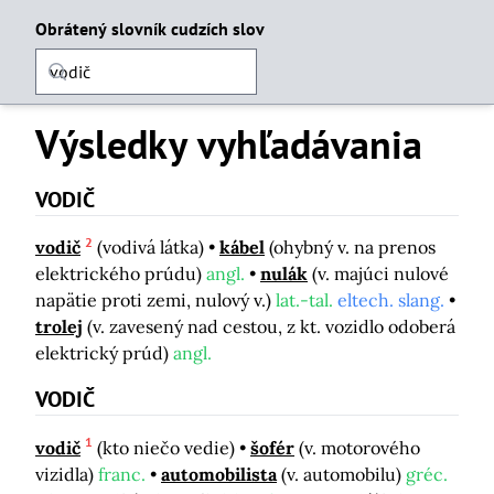
Obrátený slovník cudzích slov
Výsledky vyhľadávania
VODIČ
2
vodič
(vodivá látka)
kábel
(ohybný v. na prenos
elektrického prúdu)
angl.
nulák
(v. majúci nulové
napätie proti zemi, nulový v.)
lat.-tal.
eltech. slang.
trolej
(v. zavesený nad cestou, z kt. vozidlo odoberá
elektrický prúd)
angl.
VODIČ
1
vodič
(kto niečo vedie)
šofér
(v. motorového
vizidla)
franc.
automobilista
(v. automobilu)
gréc.