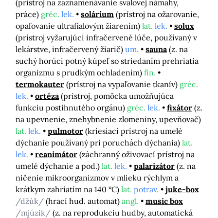
(prístroj na zaznamenávanie svalovej námahy,
práce)
gréc.
lek.
solárium
(prístroj na ožarovanie,
opaľovanie ultrafialovým žiarením)
lat.
lek.
solux
(prístroj vyžarujúci infračervené lúče, používaný v
lekárstve, infračervený žiarič)
um.
sauna
(z. na
suchý horúci potný kúpeľ so striedaním prehriatia
organizmu s prudkým ochladením)
fín.
termokauter
(prístroj na vypaľovanie tkanív)
gréc.
lek.
ortéza
(prístroj, pomôcka umožňujúca
funkciu postihnutého orgánu)
gréc.
lek.
fixátor
(z.
na upevnenie, znehybnenie zlomeniny, upevňovač)
lat.
lek.
pulmotor
(kriesiaci prístroj na umelé
dýchanie používaný pri poruchách dýchania)
lat.
lek.
reanimátor
(záchranný oživovací prístroj na
umelé dýchanie a pod.)
lat.
lek.
palarizátor
(z. na
ničenie mikroorganizmov v mlieku rýchlym a
krátkym zahriatím na 140 °C)
lat.
potrav.
juke-box
/džúk/
(hrací hud. automat)
angl.
music box
/mjúzik/
(z. na reprodukciu hudby, automatická