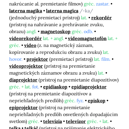
nakrúcanie al. premietanie filmov)
gréc.
zastar.
laterna magika
laterna magica
/-ka/
(jednoduchý premietací prístroj)
lat.
rekordér
(prístroj na nahrávanie a prehrávanie zvuku,
obrazu)
angl.
magnetoskop
gréc.
odb.
videorekordér
lat. + angl.
videomagnetofón
lat. +
gréc.
video
(z. na magnetický záznam,
kopírovanie a reprodukciu obrazu a zvuku)
lat.
hovor.
projektor
(premietací prístroj)
lat.
film.
videoprojektor
(prístroj na premietanie
magnetických záznamov obrazu a zvuku)
lat.
diaprojektor
(prístroj na premietanie diapozitívov)
gréc. + lat.
fot.
epidiaskop
epidiaprojektor
(prístroj na premietanie diapozitívov a
nepriehľadných predlôh)
gréc.
fyz.
episkop
epiprojektor
(prístroj na premietanie
nepriehľadných predlôh osvetlených dopadajúcim
svetlom)
gréc.
televízia
televízor
gréc. + lat.
telka
telkáč
(prístroj na prijímanie elektrického