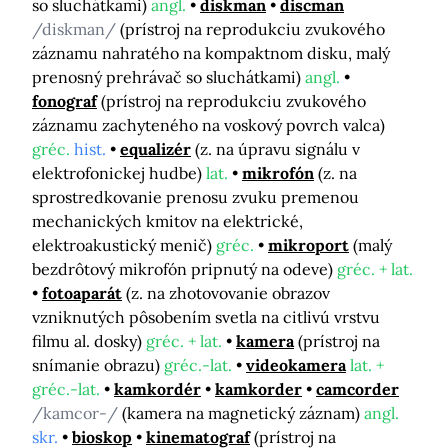
so sluchátkami)
angl.
diskman
discman
/diskman/
(prístroj na reprodukciu zvukového
záznamu nahratého na kompaktnom disku, malý
prenosný prehrávač so sluchátkami)
angl.
fonograf
(prístroj na reprodukciu zvukového
záznamu zachyteného na voskový povrch valca)
gréc.
hist.
equalizér
(z. na úpravu signálu v
elektrofonickej hudbe)
lat.
mikrofón
(z. na
sprostredkovanie prenosu zvuku premenou
mechanických kmitov na elektrické,
elektroakustický menič)
gréc.
mikroport
(malý
bezdrôtový mikrofón pripnutý na odeve)
gréc. + lat.
fotoaparát
(z. na zhotovovanie obrazov
vzniknutých pôsobením svetla na citlivú vrstvu
filmu al. dosky)
gréc. + lat.
kamera
(prístroj na
snímanie obrazu)
gréc.-lat.
videokamera
lat. +
gréc.-lat.
kamkordér
kamkorder
camcorder
/kamcor-/
(kamera na magnetický záznam)
angl.
skr.
bioskop
kinematograf
(prístroj na