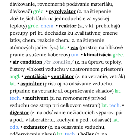
dávkovanie, rovnomerné podávanie materiálu,
dávkovač)
gréc.
pyrolyzátor
(z. na štiepenie
zložitejších látok na jednoduchšie za vysokej
teploty)
gréc.
chem.
reaktor
(z., v kt. prebiehajú
postupy, pri kt. dochádza ku kvalitatívnej zmene
látky, chem. reakcie chem.; z. na štiepenie
atómových jadier fyz.)
lat.
vax
(prístroj na hĺbkové
pranie a sušenie kobercov)
um.
klimatizácia
gréc.
air condition
/ér kondišn/
(z. na úpravu teploty,
čistoty, vlhkosti vzduchu v uzatvorenom priestore)
angl.
ventilácia
ventilátor
(z. na vetranie, vetrák)
lat.
aspirátor
(prístroj na odsávanie vzduchu,
prípadne na vetranie al. odprašovanie skladov)
lat.
tech.
multivent
(z. na rovnomerný prívod
vzduchu cez strop pri celkovom vetraní)
lat.
tech.
digestor
(z. na odsávanie nežiaducich výparov, pár
a pod., v laboratóriu, kuchyni a pod., odsávač)
lat.
odb.
exhaustor
(z. na odsávanie vzduchu,
odčerpávanie plynu)
lat.
tech.
bojler
(z. na