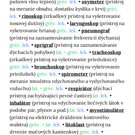
pulzovú vlnu tepien)
gréc.
lek.
oxymeter
(prístroj
na meranie obsahu, dostatku kyslíka v krvi)
gréc.
lek.
rinoskop
(zrkadlový prístroj na vyšetrovanie
nosovej dutiny)
gréc.
lek.
laryngoskop
(prístroj na
vyšetrovanie hrtana)
gréc.
lek.
pneumograf
(prístroj na zaznamenávanie frekvencií dýchania)
gréc.
lek.
sprigraf
(prístroj na zaznamenávanie
dýchacích pohybov)
lat. + gréc.
lek.
tracheoskop
(zrkadlový prístroj na vyšetrovanie priedušnice)
gréc.
lek.
bronchoskop
(prístroj na vyšetrovanie
priedušiek)
gréc.
lek.
spirometer
(prístroj na
meranie množstva vdychovaného a vydychovaného
vzduchu)
lat. + gréc.
lek.
respirátor
(dýchací
prístroj zachytávajúci pevné častice)
lat.
lek.
inhalátor
(prístroj na vdychovanie liečivých látok v
podobe pár, plynov a pod.)
lat.
lek.
myostimulátor
(prístroj na elektrické dráždenie kostrového
svalstva)
gréc. + lat.
lek.
litoklast
(prístroj na
drvenie močových kamienkov)
gréc.
lek.