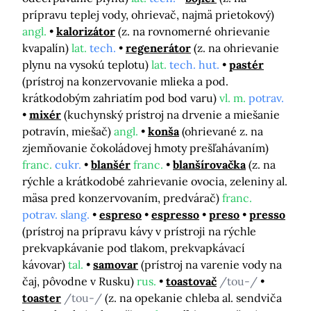
prípravu teplej vody, ohrievač, najmä prietokový)
angl.
kalorizátor
(z. na rovnomerné ohrievanie
kvapalín)
lat.
tech.
regenerátor
(z. na ohrievanie
plynu na vysokú teplotu)
lat.
tech. hut.
pastér
(prístroj na konzervovanie mlieka a pod.
krátkodobým zahriatím pod bod varu)
vl. m.
potrav.
mixér
(kuchynský prístroj na drvenie a miešanie
potravín, miešač)
angl.
konša
(ohrievané z. na
zjemňovanie čokoládovej hmoty prešľahávaním)
franc.
cukr.
blanšér
franc.
blanšírovačka
(z. na
rýchle a krátkodobé zahrievanie ovocia, zeleniny al.
mäsa pred konzervovaním, predvárač)
franc.
potrav. slang.
espreso
espresso
preso
presso
(prístroj na prípravu kávy v prístroji na rýchle
prekvapkávanie pod tlakom, prekvapkávací
kávovar)
tal.
samovar
(prístroj na varenie vody na
čaj, pôvodne v Rusku)
rus.
toastovač
/tou-/
toaster
/tou-/
(z. na opekanie chleba al. sendviča