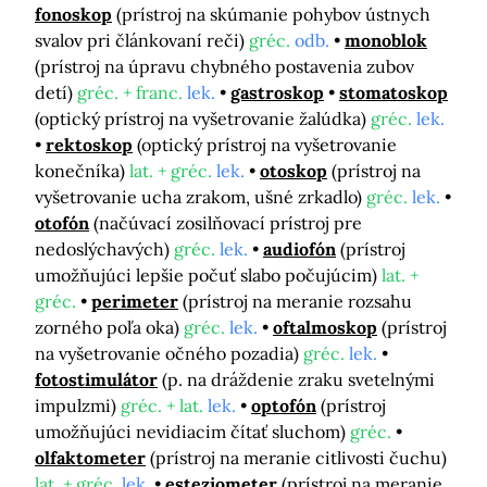
fonoskop
(prístroj na skúmanie pohybov ústnych
svalov pri článkovaní reči)
gréc.
odb.
monoblok
(prístroj na úpravu chybného postavenia zubov
detí)
gréc. + franc.
lek.
gastroskop
stomatoskop
(optický prístroj na vyšetrovanie žalúdka)
gréc.
lek.
rektoskop
(optický prístroj na vyšetrovanie
konečníka)
lat. + gréc.
lek.
otoskop
(prístroj na
vyšetrovanie ucha zrakom, ušné zrkadlo)
gréc.
lek.
otofón
(načúvací zosilňovací prístroj pre
nedoslýchavých)
gréc.
lek.
audiofón
(prístroj
umožňujúci lepšie počuť slabo počujúcim)
lat. +
gréc.
perimeter
(prístroj na meranie rozsahu
zorného poľa oka)
gréc.
lek.
oftalmoskop
(prístroj
na vyšetrovanie očného pozadia)
gréc.
lek.
fotostimulátor
(p. na dráždenie zraku svetelnými
impulzmi)
gréc. + lat.
lek.
optofón
(prístroj
umožňujúci nevidiacim čítať sluchom)
gréc.
olfaktometer
(prístroj na meranie citlivosti čuchu)
lat. + gréc.
lek.
esteziometer
(prístroj na meranie