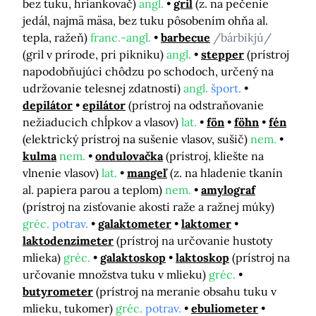
bez tuku, hriankovač)
angl.
gril
(z. na pečenie
jedál, najmä mäsa, bez tuku pôsobením ohňa al.
tepla, ražeň)
franc.-angl.
barbecue
/bárbikjú/
(gril v prírode, pri pikniku)
angl.
stepper
(prístroj
napodobňujúci chôdzu po schodoch, určený na
udržovanie telesnej zdatnosti)
angl.
šport.
depilátor
epilátor
(prístroj na odstraňovanie
nežiaducich chĺpkov a vlasov)
lat.
fön
föhn
fén
(elektrický prístroj na sušenie vlasov, sušič)
nem.
kulma
nem.
ondulovačka
(prístroj, kliešte na
vlnenie vlasov)
lat.
mangeľ
(z. na hladenie tkanín
al. papiera parou a teplom)
nem.
amylograf
(prístroj na zisťovanie akosti raže a ražnej múky)
gréc.
potrav.
galaktometer
laktomer
laktodenzimeter
(prístroj na určovanie hustoty
mlieka)
gréc.
galaktoskop
laktoskop
(prístroj na
určovanie množstva tuku v mlieku)
gréc.
butyrometer
(prístroj na meranie obsahu tuku v
mlieku, tukomer)
gréc.
potrav.
ebuliometer