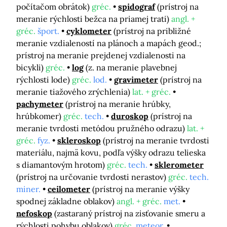
počítačom obrátok)
gréc.
spidograf
(prístroj na
meranie rýchlosti bežca na priamej trati)
angl. +
gréc.
šport.
cyklometer
(prístroj na približné
meranie vzdialeností na plánoch a mapách geod.;
prístroj na meranie prejdenej vzdialenosti na
bicykli)
gréc.
log
(z. na meranie plavebnej
rýchlosti lode)
gréc.
lod.
gravimeter
(prístroj na
meranie tiažového zrýchlenia)
lat. + gréc.
pachymeter
(prístroj na meranie hrúbky,
hrúbkomer)
gréc.
tech.
duroskop
(prístroj na
meranie tvrdosti metódou pružného odrazu)
lat. +
gréc.
fyz.
skleroskop
(prístroj na meranie tvrdosti
materiálu, najmä kovu, podľa výšky odrazu telieska
s diamantovým hrotom)
gréc.
tech.
sklerometer
(prístroj na určovanie tvrdosti nerastov)
gréc.
tech.
miner.
ceilometer
(prístroj na meranie výšky
spodnej základne oblakov)
angl. + gréc.
met.
nefoskop
(zastaraný prístroj na zisťovanie smeru a
rýchlosti pohybu oblakov)
gréc.
meteor.