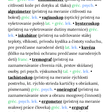
citlivosti kože pri dotyku al. tlaku)
gréc.
psych.
algezimeter
(prístroj na meranie citlivosti na
bolesť)
gréc.
lek.
vaginoskop
(optický prístroj na
vyšetrovanie pošvy)
lat. + gréc.
lek.
hysteroskop
(prístroj na vyšetrovanie dutiny maternice)
gréc.
lek.
inkubátor
(prístroj na udržovanie stálej
teploty, vlhkosti, prívodu kyslíka a čistoty vzduchu,
pre predčasne narodené deti)
lat.
lek.
kuvéza
(lôžko na tepelnú ochranu predčasne narodených
detí)
franc.
tremograf
(prístroj na
zaznamenávanie chvenia rúk, prstov skúšanej
osoby, pri psych. výskumoch)
tal. + gréc.
lek.
tachistoskop
(prístroj na meranie rýchlosti
postrehu, kt. rýchlo strieda kartičky s obrázkami,
písmenami)
gréc.
psych.
oneirograf
(prístroj na
zaznamenávanie snov a obrazu mozgovej činnosti)
gréc.
psych. lek.
ergometer
(prístroj na meranie
svalovej práce človeka)
gréc.
lek.
ergograf