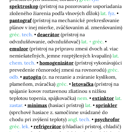
spektroskop
(prístroj na pozorovanie usporiadania
zloženého žiarenia podľa vlnových dĺžok)
lat.
fyz.
pantograf
(prístroj na mechanické prekresľovanie
plánov v inej mierke, zväčšovaním al. zmenšovaním)
gréc.
tech.
deaerátor
(prístroj na
odvzdušňovanie, odvzdušňovač)
lat. + gréc.
emulzor
(prístroj na prípravu zmesi dvoch al. viac
nemiešateľných, jemne rozptýlených kvapalín)
lat.
chem. tech.
homogenizátor
(prístroj vykonávajúci
prevedenie rôznorodej zmesi na rovnorodú)
gréc.
odb.
autogén
(z. na rezanie a zváranie kyslíkom,
plameňom, zváračka)
gréc.
letovačka
(prístroj na
spájanie kovov roztavenou zliatinou s nižšou
teplotou topenia, spájkovačka)
nem.
extinktor
lat.
zastar.
minimax
(hasiaci prístroj)
lat.
sprinkler
(sprchové hasiace z. samočinne uvádzané do
chodu pri zvýšení teploty)
angl.
tech.
psychrofor
gréc.
lek.
refrigerátor
(chladiaci prístroj, chladič)