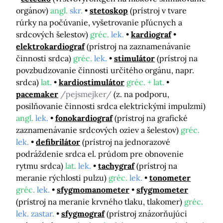
orgánov)
angl.
skr.
stetoskop
(prístroj v tvare
rúrky na počúvanie, vyšetrovanie pľúcnych a
srdcových šelestov)
gréc.
lek.
kardiograf
elektrokardiograf
(prístroj na zaznamenávanie
činnosti srdca)
gréc.
lek.
stimulátor
(prístroj na
povzbudzovanie činnosti určitého orgánu, napr.
srdca)
lat.
kardiostimulátor
gréc. + lat.
pacemaker
/pejsmejker/
(z. na podporu,
posilňovanie činnosti srdca elektrickými impulzmi)
angl.
lek.
fonokardiograf
(prístroj na grafické
zaznamenávanie srdcových oziev a šelestov)
gréc.
lek.
defibrilátor
(prístroj na jednorazové
podráždenie srdca el. prúdom pre obnovenie
rytmu srdca)
lat.
lek.
tachygraf
(prístroj na
meranie rýchlosti pulzu)
gréc.
lek.
tonometer
gréc.
lek.
sfygmomanometer
sfygmometer
(prístroj na meranie krvného tlaku, tlakomer)
gréc.
lek. zastar.
sfygmograf
(prístroj znázorňujúci