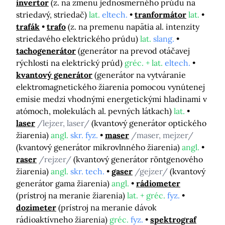
invertor
(z. na zmenu jednosmerného prúdu na
striedavý, striedač)
lat.
eltech.
tranformátor
lat.
trafák
trafo
(z. na premenu napätia al. intenzity
striedavého elektrického prúdu)
lat.
slang.
tachogenerátor
(generátor na prevod otáčavej
rýchlosti na elektrický prúd)
gréc. + lat.
eltech.
kvantový generátor
(generátor na vytváranie
elektromagnetického žiarenia pomocou vynútenej
emisie medzi vhodnými energetickými hladinami v
atómoch, molekulách al. pevných látkach)
lat.
laser
/lejzer, laser/
(kvantový generátor optického
žiarenia)
angl.
skr. fyz.
maser
/maser, mejzer/
(kvantový generátor mikrovlnného žiarenia)
angl.
raser
/rejzer/
(kvantový generátor röntgenového
žiarenia)
angl.
skr. tech.
gaser
/gejzer/
(kvantový
generátor gama žiarenia)
angl.
rádiometer
(prístroj na meranie žiarenia)
lat. + gréc.
fyz.
dozimeter
(prístroj na meranie dávok
rádioaktívneho žiarenia)
gréc.
fyz.
spektrograf