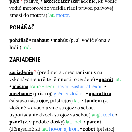
plyn
(palivo)
akcelerátor
(zariadenie, kt. vodič
vodič motorového vozidla riadi prívod palivovej
zmesi do motora)
lat.
motor.
POHÁŇAČ
poháňač
mahaut
mahút
(p. al. vodič slona v
Indii)
ind.
ZARIADENIE
1
zariadenie
(predmet al. mechanizmus na
vykonávanie určitej činnosti, operácie)
aparát
lat.
mašina
franc.-nem.
hovor. zastar. al. expr.
mechano-
(prístroj)
gréc. v zlož. sl.
aparatúra
(sústava nástrojov, prístrojov)
lat.
tandem
(z.
zložené z dvoch a viac strojov za sebou,
usporiadanie dvoch strojov za sebou)
angl.
tech.
panel
(z. v podobe dosky)
lat.-hol.
patent
(dômyselné z.)
lat.
hovor. aj iron.
robot
(prístroj