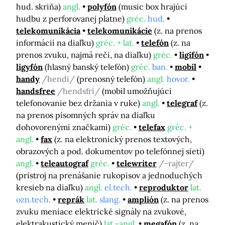
hud. skriňa)
angl.
polyfón
(music box hrajúci
hudbu z perforovanej platne)
gréc.
hud.
telekomunikácia
telekomunikácie
(z. na prenos
informácií na diaľku)
gréc. + lat.
telefón
(z. na
prenos zvuku, najmä reči, na diaľku)
gréc.
ligifón
ligyfón
(hlasný banský telefón)
gréc.
ban.
mobil
handy
/hendi/
(prenosný telefón)
angl.
hovor.
handsfree
/hendsfrí/
(mobil umožňujúci
telefonovanie bez držania v ruke)
angl.
telegraf
(z.
na prenos písomných správ na diaľku
dohovorenými značkami)
gréc.
telefax
gréc. +
angl.
fax
(z. na elektronický prenos textových,
obrazových a pod. dokumentov po telefónnej sieti)
angl.
teleautograf
gréc.
telewriter
/-rajter/
(prístroj na prenášanie rukopisov a jednoduchých
kresieb na diaľku)
angl.
el.tech.
reproduktor
lat.
ozn.tech.
reprák
lat.
slang.
amplión
(z. na prenos
zvuku meniace elektrické signály na zvukové,
elektrakustický menič)
lat.-angl.
megafón
(z. na