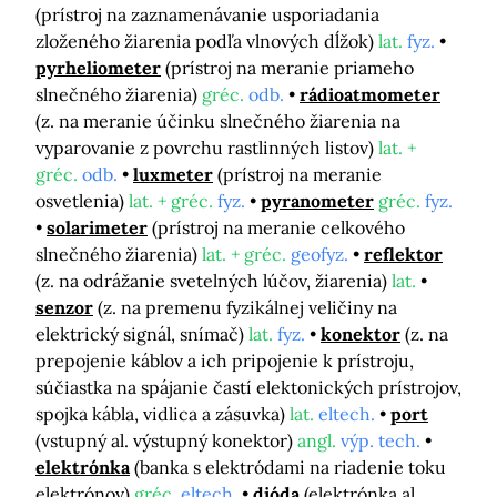
(prístroj na zaznamenávanie usporiadania
zloženého žiarenia podľa vlnových dĺžok)
lat.
fyz.
pyrheliometer
(prístroj na meranie priameho
slnečného žiarenia)
gréc.
odb.
rádioatmometer
(z. na meranie účinku slnečného žiarenia na
vyparovanie z povrchu rastlinných listov)
lat. +
gréc.
odb.
luxmeter
(prístroj na meranie
osvetlenia)
lat. + gréc.
fyz.
pyranometer
gréc.
fyz.
solarimeter
(prístroj na meranie celkového
slnečného žiarenia)
lat. + gréc.
geofyz.
reflektor
(z. na odrážanie svetelných lúčov, žiarenia)
lat.
senzor
(z. na premenu fyzikálnej veličiny na
elektrický signál, snímač)
lat.
fyz.
konektor
(z. na
prepojenie káblov a ich pripojenie k prístroju,
súčiastka na spájanie častí elektonických prístrojov,
spojka kábla, vidlica a zásuvka)
lat.
eltech.
port
(vstupný al. výstupný konektor)
angl.
výp. tech.
elektrónka
(banka s elektródami na riadenie toku
elektrónov)
gréc.
eltech.
dióda
(elektrónka al.