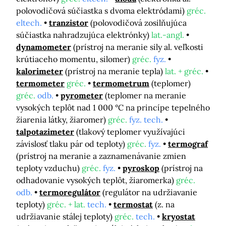
polovodičová súčiastka s dvoma elektródami)
gréc.
eltech.
tranzistor
(polovodičová zosilňujúca
súčiastka nahradzujúca elektrónky)
lat.-angl.
dynamometer
(prístroj na meranie sily al. veľkosti
krútiaceho momentu, silomer)
gréc.
fyz.
kalorimeter
(prístroj na meranie tepla)
lat. + gréc.
termometer
gréc.
termometrum
(teplomer)
gréc.
odb.
pyrometer
(teplomer na meranie
vysokých teplôt nad 1 000 °C na princípe tepelného
žiarenia látky, žiaromer)
gréc.
fyz. tech.
talpotazimeter
(tlakový teplomer využívajúci
závislosť tlaku pár od teploty)
gréc.
fyz.
termograf
(prístroj na meranie a zaznamenávanie zmien
teploty vzduchu)
gréc.
fyz.
pyroskop
(prístroj na
odhadovanie vysokých teplôt, žiaromerka)
gréc.
odb.
termoregulátor
(regulátor na udržiavanie
teploty)
gréc. + lat.
tech.
termostat
(z. na
udržiavanie stálej teploty)
gréc.
tech.
kryostat