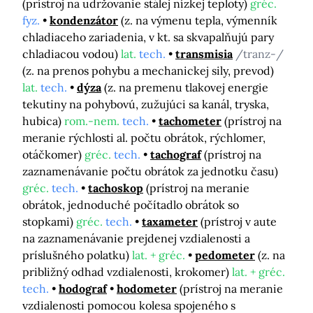
(prístroj na udržovanie stálej nízkej teploty)
gréc.
fyz.
kondenzátor
(z. na výmenu tepla, výmenník
chladiaceho zariadenia, v kt. sa skvapalňujú pary
chladiacou vodou)
lat.
tech.
transmisia
/tranz-/
(z. na prenos pohybu a mechanickej sily, prevod)
lat.
tech.
dýza
(z. na premenu tlakovej energie
tekutiny na pohybovú, zužujúci sa kanál, tryska,
hubica)
rom.-nem.
tech.
tachometer
(prístroj na
meranie rýchlosti al. počtu obrátok, rýchlomer,
otáčkomer)
gréc.
tech.
tachograf
(prístroj na
zaznamenávanie počtu obrátok za jednotku času)
gréc.
tech.
tachoskop
(prístroj na meranie
obrátok, jednoduché počítadlo obrátok so
stopkami)
gréc.
tech.
taxameter
(prístroj v aute
na zaznamenávanie prejdenej vzdialenosti a
príslušného polatku)
lat. + gréc.
pedometer
(z. na
približný odhad vzdialenosti, krokomer)
lat. + gréc.
tech.
hodograf
hodometer
(prístroj na meranie
vzdialenosti pomocou kolesa spojeného s