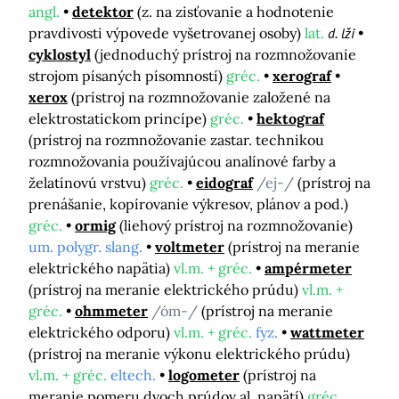
angl.
detektor
(z. na zisťovanie a hodnotenie
pravdivosti výpovede vyšetrovanej osoby)
lat.
d. lži
cyklostyl
(jednoduchý prístroj na rozmnožovanie
strojom písaných písomností)
gréc.
xerograf
xerox
(prístroj na rozmnožovanie založené na
elektrostatickom princípe)
gréc.
hektograf
(prístroj na rozmnožovanie zastar. technikou
rozmnožovania používajúcou analínové farby a
želatínovú vrstvu)
gréc.
eidograf
/ej-/
(prístroj na
prenášanie, kopírovanie výkresov, plánov a pod.)
gréc.
ormig
(liehový prístroj na rozmnožovanie)
um. polygr. slang.
voltmeter
(prístroj na meranie
elektrického napätia)
vl.m. + gréc.
ampérmeter
(prístroj na meranie elektrického prúdu)
vl.m. +
gréc.
ohmmeter
/óm-/
(prístroj na meranie
elektrického odporu)
vl.m. + gréc.
fyz.
wattmeter
(prístroj na meranie výkonu elektrického prúdu)
vl.m. + gréc.
eltech.
logometer
(prístroj na
meranie pomeru dvoch prúdov al. napätí)
gréc.