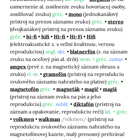
usmernenie al. zosilnenie zvuku hovoriacej osoby,
zosilňovač zvuku)
gréc.
mono
(jednokanálový
prístroj na prenos záznamu zvuku)
gréc.
stereo
(dvojkanálový prístroj na prenos záznamu zvuku)
gréc.
hi-fi
hifi
Hi-fi
Hi-Fi
Hifi
(elektroakustické z. s veľmi kvalitnou, vernou
reprodukciou)
angl.
skr.
blatnerfón
(z. na záznam
zvuku na oceľový pás al. drôt)
nem. + gréc.
zastar.
ampex
(prvé z. na magnetický záznam obrazu a
zvuku)
vl. m.
gramofón
(prístroj na reprodukciu
zvukového záznamu nahratého na platne)
gréc.
magnetofón
gréc.
magneťák
magič
magiš
(prístroj na záznam zvuku na pás a jeho
reprodukciu)
gréc.
subšt.
diktafón
(prístroj na
záznam a opakovanie, reprodukciu reči)
lat. + gréc.
volkmen
walkman
/vókmen/
(prístroj na
reprodukciu zvukového záznamu nahratého na
magnetofónovej kazete, malý prenosný prehrávač