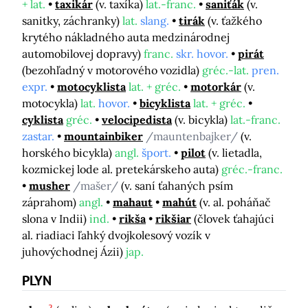
+ lat.
taxikár
(v. taxíka)
lat.-franc.
saniťák
(v.
sanitky, záchranky)
lat.
slang.
tirák
(v. ťažkého
krytého nákladného auta medzinárodnej
automobilovej dopravy)
franc.
skr. hovor.
pirát
(bezohľadný v motorového vozidla)
gréc.-lat.
pren.
expr.
motocyklista
lat. + gréc.
motorkár
(v.
motocykla)
lat.
hovor.
bicyklista
lat. + gréc.
cyklista
gréc.
velocipedista
(v. bicykla)
lat.-franc.
zastar.
mountainbiker
/mauntenbajker/
(v.
horského bicykla)
angl.
šport.
pilot
(v. lietadla,
kozmickej lode al. pretekárskeho auta)
gréc.-franc.
musher
/mašer/
(v. saní ťahaných psím
záprahom)
angl.
mahaut
mahút
(v. al. poháňač
slona v Indii)
ind.
rikša
rikšiar
(človek ťahajúci
al. riadiaci ľahký dvojkolesový vozík v
juhovýchodnej Ázii)
jap.
PLYN
2