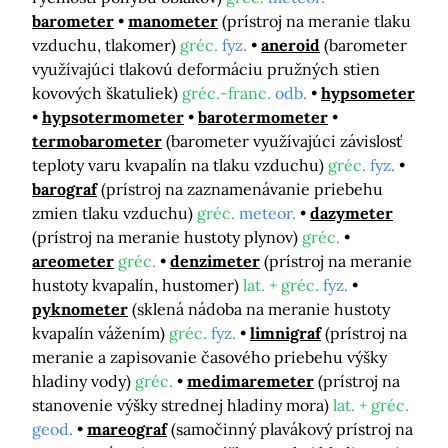
barometer
manometer
(prístroj na meranie tlaku
vzduchu, tlakomer)
gréc.
fyz.
aneroid
(barometer
využívajúci tlakovú deformáciu pružných stien
kovových škatuliek)
gréc.-franc.
odb.
hypsometer
hypsotermometer
barotermometer
termobarometer
(barometer využívajúci závislosť
teploty varu kvapalín na tlaku vzduchu)
gréc.
fyz.
barograf
(prístroj na zaznamenávanie priebehu
zmien tlaku vzduchu)
gréc.
meteor.
dazymeter
(prístroj na meranie hustoty plynov)
gréc.
areometer
gréc.
denzimeter
(prístroj na meranie
hustoty kvapalín, hustomer)
lat. + gréc.
fyz.
pyknometer
(sklená nádoba na meranie hustoty
kvapalín vážením)
gréc.
fyz.
limnigraf
(prístroj na
meranie a zapisovanie časového priebehu výšky
hladiny vody)
gréc.
medimaremeter
(prístroj na
stanovenie výšky strednej hladiny mora)
lat. + gréc.
geod.
mareograf
(samočinný plavákový prístroj na