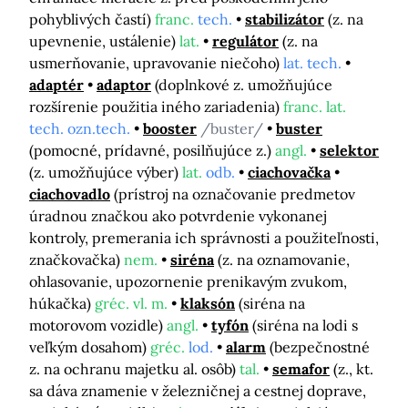
pohyblivých častí)
franc.
tech.
stabilizátor
(z. na
upevnenie, ustálenie)
lat.
regulátor
(z. na
usmerňovanie, upravovanie niečoho)
lat. tech.
adaptér
adaptor
(doplnkové z. umožňujúce
rozšírenie použitia iného zariadenia)
franc. lat.
tech. ozn.tech.
booster
/buster/
buster
(pomocné, prídavné, posilňujúce z.)
angl.
selektor
(z. umožňujúce výber)
lat.
odb.
ciachovačka
ciachovadlo
(prístroj na označovanie predmetov
úradnou značkou ako potvrdenie vykonanej
kontroly, premerania ich správnosti a použiteľnosti,
značkovačka)
nem.
siréna
(z. na oznamovanie,
ohlasovanie, upozornenie prenikavým zvukom,
húkačka)
gréc. vl. m.
klaksón
(siréna na
motorovom vozidle)
angl.
tyfón
(siréna na lodi s
veľkým dosahom)
gréc.
lod.
alarm
(bezpečnostné
z. na ochranu majetku al. osôb)
tal.
semafor
(z., kt.
sa dáva znamenie v železničnej a cestnej doprave,