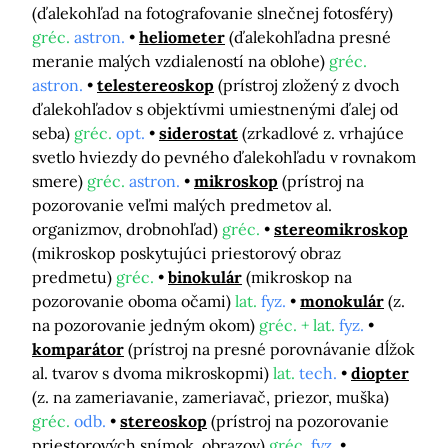
(ďalekohľad na fotografovanie slnečnej fotosféry)
gréc.
astron.
heliometer
(ďalekohľadna presné
meranie malých vzdialeností na oblohe)
gréc.
astron.
telestereoskop
(prístroj zložený z dvoch
ďalekohľadov s objektívmi umiestnenými ďalej od
seba)
gréc.
opt.
siderostat
(zrkadlové z. vrhajúce
svetlo hviezdy do pevného ďalekohľadu v rovnakom
smere)
gréc.
astron.
mikroskop
(prístroj na
pozorovanie veľmi malých predmetov al.
organizmov, drobnohľad)
gréc.
stereomikroskop
(mikroskop poskytujúci priestorový obraz
predmetu)
gréc.
binokulár
(mikroskop na
pozorovanie oboma očami)
lat.
fyz.
monokulár
(z.
na pozorovanie jedným okom)
gréc. + lat.
fyz.
komparátor
(prístroj na presné porovnávanie dĺžok
al. tvarov s dvoma mikroskopmi)
lat.
tech.
diopter
(z. na zameriavanie, zameriavač, priezor, muška)
gréc.
odb.
stereoskop
(prístroj na pozorovanie
priestorových snímok, obrazov)
gréc.
fyz.