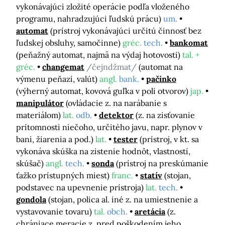
vykonávajúci zložité operácie podľa vloženého
programu, nahradzujúci ľudskú prácu)
um.
automat
(prístroj vykonávajúci určitú činnosť bez
ľudskej obsluhy, samočinne)
gréc.
tech.
bankomat
(peňažný automat, najmä na výdaj hotovosti)
tal. +
gréc.
changemat
/čejndžmat/
(automat na
výmenu peňazí, valút)
angl.
bank.
pačinko
(výherný automat, kovová guľka v poli otvorov)
jap.
manipulátor
(ovládacie z. na narábanie s
materiálom)
lat.
odb.
detektor
(z. na zisťovanie
prítomnosti niečoho, určitého javu, napr. plynov v
bani, žiarenia a pod.)
lat.
tester
(prístroj, v kt. sa
vykonáva skúška na zistenie hodnôt, vlastností,
skúšač)
angl.
tech.
sonda
(prístroj na preskúmanie
ťažko prístupných miest)
franc.
statív
(stojan,
podstavec na upevnenie prístroja)
lat.
tech.
gondola
(stojan, polica al. iné z. na umiestnenie a
vystavovanie tovaru)
tal.
obch.
aretácia
(z.
chrániace meracie z. pred poškodením jeho