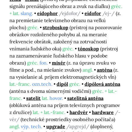
signálu prenášajúceho obraz a zvuk na diaľku)
gréc.
+ lat.
slang.
eidophor
/ejdofor/
eidofor
/ej-/
(z.
na premietanie televízneho obrazu na veľkú
plochu)
gréc.
stroboskop
(prístroj na pozorovanie
obrázkov rozloženého pohybu al. na meranie
frekvencie obrátok, založený na zotrvačnosti
vnímania ľudského oka)
gréc.
tónoskop
(prístroj
na zaznamenávanie ľudského hlasu v podobe
obrazu)
gréc.
fon.
mixér
(z. na úpravu zvuku vo
filme a pod., na miešanie zvukov)
angl.
anténa
(z.
na vysielanie al. príjem elektromagnetických vĺn)
lat.-franc.
ozn.tech.
dipól
gréc.
dipólová anténa
(anténa s dvoma súmernými vodičmi)
gréc. + lat.-
franc.
satelit
lat.
hovor.
satelitná anténa
(oblúková anténa na príjem televíznych programov
z družice)
lat. + lat.-franc.
hardvér
hardware
/-
vér/
(technické prostriedky osobného počítača)
angl.
výp. tech.
upgrade
/apgrejd/
(doplnený,