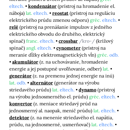
eltech.
kondenzátor
(prístroj na hromadenie el.
náboja)
lat.
eltech.
reostat
(prístroj na reguláciu
elektrického prúdu zmenou odporu)
gréc.
eltech.
relé
(prístroj na prenášanie impulzov z jedného
elektrického obvodu do druhého, elektrický
spínač)
franc.
eltech.
crossbar
/kro-/
(krížový
spínač)
angl.
eltech.
cynometer
(prístroj na
meranie dĺžky elektromagnetických vĺn)
gréc.
odb.
akumulátor
(z. na uchovávanie, hromadenie
energie a jej postupné uvoľňovanie, odber)
lat.
generátor
(z. na premenu jednej energie na inú)
lat.
odb.
alternátor
(generátor na výrobu
striedavého prúdu)
lat.
eltech.
dynamo
(prístroj
na výrobu jednosmerného el. prúdu)
gréc.
eltech.
konvertor
(z. meniace striedavý prúd na
jednosmerný al. naopak, menič prúdu)
lat.
eltech.
detektor
(z. na menenie striedavého el. napätia,
prúdu, na jednosmerné, usmerňovač)
lat.
eltech.