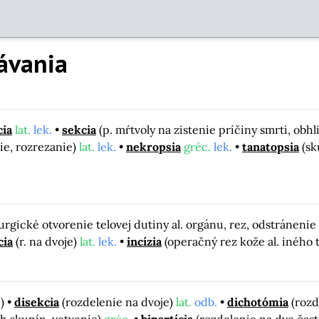
ávania
ia
lat.
lek.
sekcia
(p. mŕtvoly na zistenie príčiny smrti, obhl
ie, rozrezanie)
lat.
lek.
nekropsia
gréc.
lek.
tanatopsia
(sk
urgické otvorenie telovej dutiny al. orgánu, rez, odstráneni
cia
(r. na dvoje)
lat.
lek.
incízia
(operačný rez kože al. iného 
e)
disekcia
(rozdelenie na dvoje)
lat.
odb.
dichotómia
(rozd