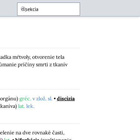
iadka mŕtvoly, otvorenie tela
úmanie príčiny smrti z tkanív
e orgánu)
gréc.
v zlož. sl.
discízia
tkaniva)
lat.
lek.
elenie na dve rovnaké časti,