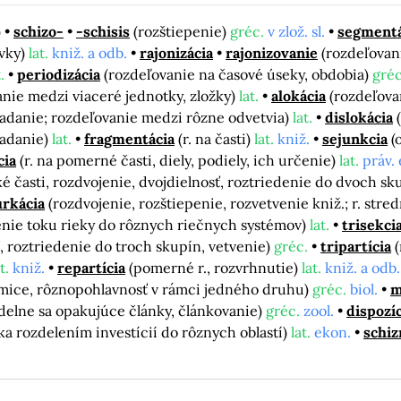
)
schizo-
-schisis
(rozštiepenie)
gréc.
v zlož. sl.
segmentá
rvky)
lat.
kniž. a odb.
rajonizácia
rajonizovanie
(rozdeľovan
.
periodizácia
(rozdeľovanie na časové úseky, obdobia)
gréc
anie medzi viaceré jednotky, zložky)
lat.
alokácia
(rozdeľova
ladanie; rozdeľovanie medzi rôzne odvetvia)
lat.
dislokácia
ladanie)
lat.
fragmentácia
(r. na časti)
lat.
kniž.
sejunkcia
(
cia
(r. na pomerné časti, diely, podiely, ich určenie)
lat.
práv.
ké časti, rozdvojenie, dvojdielnosť, roztriedenie do dvoch sk
urkácia
(rozdvojenie, rozštiepenie, rozvetvenie kniž.; r. str
enie toku rieky do rôznych riečnych systémov)
lat.
trisekci
osť, roztriedenie do troch skupín, vetvenie)
gréc.
tripartícia
(
t.
kniž.
repartícia
(pomerné r., rozvrhnutie)
lat.
kniž. a odb.
mice, rôznopohlavnosť v rámci jedného druhu)
gréc.
biol.
m
delne sa opakujúce články, článkovanie)
gréc.
zool.
dispozíc
ika rozdelením investícií do rôznych oblastí)
lat.
ekon.
schi