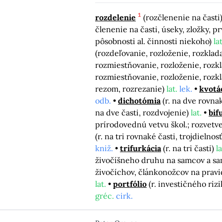
1
rozdelenie
(rozčlenenie na časti
členenie na časti, úseky, zložky, p
pôsobnosti al. činnosti niekoho)
lat
(rozdeľovanie, rozloženie, rozklad
rozmiestňovanie, rozloženie, rozk
rozmiestňovanie, rozloženie, rozk
rezom, rozrezanie)
lat.
lek.
kvotá
odb.
dichotómia
(r. na dve rovna
na dve časti, rozdvojenie)
lat.
bif
prírodovednú vetvu škol.; rozvetv
(r. na tri rovnaké časti, trojdieln
kniž.
trifurkácia
(r. na tri časti)
la
živočíšneho druhu na samcov a sa
živočíchov, článkonožcov na pravi
lat.
portfólio
(r. investičného riz
gréc.
cirk.