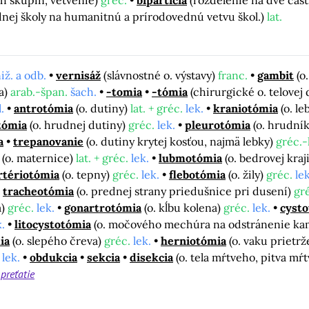
ch skupín, vetvenie)
gréc.
bipartícia
(rozdelenie na dve čast
ednej školy na humanitnú a prírodovednú vetvu škol.)
lat.
iž. a odb.
vernisáž
(slávnostné o. výstavy)
franc.
gambit
(o
a)
arab.-špan.
šach.
-tomia
-tómia
(chirurgické o. telovej 
l.
antrotómia
(o. dutiny)
lat. + gréc.
lek.
kraniotómia
(o. l
tómia
(o. hrudnej dutiny)
gréc.
lek.
pleurotómia
(o. hrudní
a
trepanovanie
(o. dutiny krytej kosťou, najmä lebky)
gréc.-l
(o. maternice)
lat. + gréc.
lek.
lubmotómia
(o. bedrovej kraj
rtériotómia
(o. tepny)
gréc.
lek.
flebotómia
(o. žily)
gréc.
lek
tracheotómia
(o. prednej strany priedušnice pri dusení)
gr
a)
gréc.
lek.
gonartrotómia
(o. kĺbu kolena)
gréc.
lek.
cyst
k.
litocystotómia
(o. močového mechúra na odstránenie k
ia
(o. slepého čreva)
gréc.
lek.
herniotómia
(o. vaku prietrž
lek.
obdukcia
sekcia
disekcia
(o. tela mŕtveho, pitva mŕt
j
preťatie