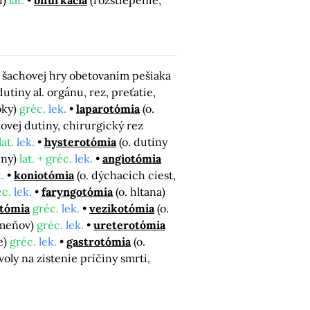
i)
lat.
bifurkácia
(rozštiepenie,
. šachovej hry obetovaním pešiaka
dutiny al. orgánu, rez, preťatie,
ebky)
gréc.
lek.
laparotómia
(o.
kovej dutiny, chirurgický rez
at.
lek.
hysterotómia
(o. dutiny
iny)
lat. + gréc.
lek.
angiotómia
.
koniotómia
(o. dýchacích ciest,
éc.
lek.
faryngotómia
(o. hltana)
otómia
gréc.
lek.
vezikotómia
(o.
ameňov)
gréc.
lek.
ureterotómia
e)
gréc.
lek.
gastrotómia
(o.
voly na zistenie príčiny smrti,