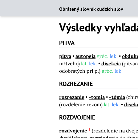
Obrátený slovník cudzích slov
Výsledky vyhľad
PITVA
pitva
autopsia
gréc.
lek.
obdukc
mŕtveho)
lat.
lek.
disekcia
(pitvan
odobratých pri p.)
gréc.
lek.
ROZREZANIE
rozrezanie
-tomia
-tómia
(chir
(rozdelenie rezom)
lat.
lek.
disek
ROZDVOJENIE
1
rozdvojenie
(rozdelenie na dvoj