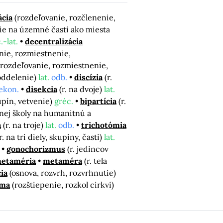
cia
(rozdeľovanie, rozčlenenie,
ie na územné časti ako miesta
.-lat.
decentralizácia
nie, rozmiestnenie,
(rozdeľovanie, rozmiestnenie,
oddelenie)
lat.
odb.
discízia
(r.
 ekon.
disekcia
(r. na dvoje)
lat.
upín, vetvenie)
gréc.
bipartícia
(r.
ednej školy na humanitnú a
a
(r. na troje)
lat.
odb.
trichotómia
r. na tri diely, skupiny, časti)
lat.
gonochorizmus
(r. jedincov
etaméria
metaméra
(r. tela
ia
(osnova, rozvrh, rozvrhnutie)
zma
(rozštiepenie, rozkol cirkvi)