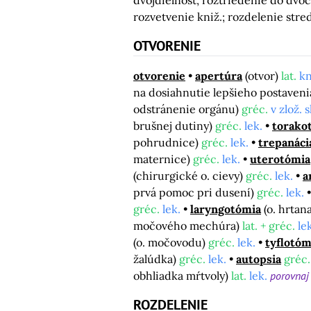
dvojdielnosť, roztriedenie do dvo
rozvetvenie kniž.; rozdelenie str
OTVORENIE
otvorenie
apertúra
(otvor)
lat.
kn
na dosiahnutie lepšieho postaveni
odstránenie orgánu)
gréc.
v zlož. s
brušnej dutiny)
gréc.
lek.
torako
pohrudnice)
gréc.
lek.
trepanáci
maternice)
gréc.
lek.
uterotómia
(chirurgické o. cievy)
gréc.
lek.
a
prvá pomoc pri dusení)
gréc.
lek.
gréc.
lek.
laryngotómia
(o. hrtan
močového mechúra)
lat. + gréc.
le
(o. močovodu)
gréc.
lek.
tyflotóm
žalúdka)
gréc.
lek.
autopsia
gréc.
obhliadka mŕtvoly)
lat.
lek.
porovna
ROZDELENIE