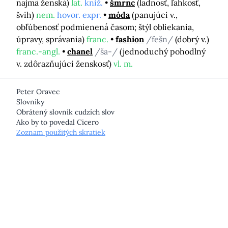
najmä ženská)
lat.
kniž.
šmrnc
(ladnosť, ľahkosť,
švih)
nem.
hovor. expr.
móda
(panujúci v.,
obľúbenosť podmienená časom; štýl obliekania,
úpravy, správania)
franc.
fashion
/fešn/
(dobrý v.)
franc.-angl.
chanel
/ša-/
(jednoduchý pohodlný
v. zdôrazňujúci ženskosť)
vl. m.
Peter Oravec
Slovníky
Obrátený slovník cudzích slov
Ako by to povedal Cicero
Zoznam použitých skratiek