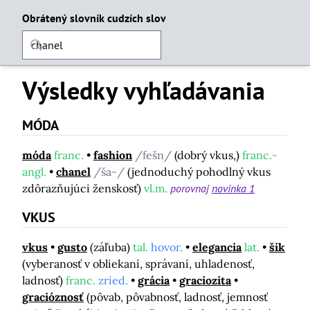
Obrátený slovník cudzích slov
Výsledky vyhľadávania
MÓDA
móda
franc.
fashion
/fešn/
(dobrý vkus,)
franc.-
angl.
chanel
/ša-/
(jednoduchý pohodlný vkus
zdôrazňujúci ženskosť)
vl.m.
porovnaj
novinka 1
VKUS
vkus
gusto
(záľuba)
tal.
hovor.
elegancia
lat.
šik
(vyberanosť v obliekaní, správaní, uhladenosť,
ladnosť)
franc.
zried.
grácia
graciozita
gracióznosť
(pôvab, pôvabnosť, ladnosť, jemnosť