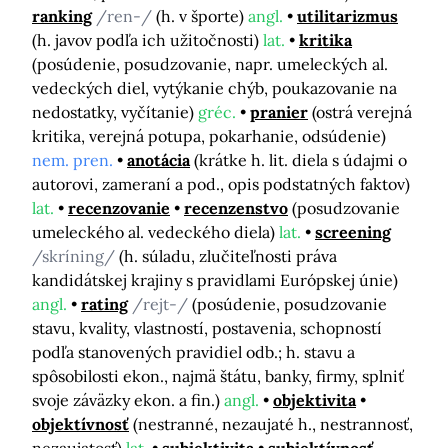
ranking
/ren-/
(h. v športe)
angl.
utilitarizmus
(h. javov podľa ich užitočnosti)
lat.
kritika
(posúdenie, posudzovanie, napr. umeleckých al.
vedeckých diel, vytýkanie chýb, poukazovanie na
nedostatky, vyčítanie)
gréc.
pranier
(ostrá verejná
kritika, verejná potupa, pokarhanie, odsúdenie)
nem. pren.
anotácia
(krátke h. lit. diela s údajmi o
autorovi, zameraní a pod., opis podstatných faktov)
lat.
recenzovanie
recenzenstvo
(posudzovanie
umeleckého al. vedeckého diela)
lat.
screening
/skríning/
(h. súladu, zlučiteľnosti práva
kandidátskej krajiny s pravidlami Európskej únie)
angl.
rating
/rejt-/
(posúdenie, posudzovanie
stavu, kvality, vlastností, postavenia, schopností
podľa stanovených pravidiel odb.; h. stavu a
spôsobilosti ekon., najmä štátu, banky, firmy, splniť
svoje záväzky ekon. a fin.)
angl.
objektivita
objektívnosť
(nestranné, nezaujaté h., nestrannosť,