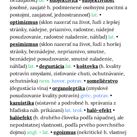
nezaujatosť)
lat.
subjektivita
subjektívnosť
(osobné, zaujaté h. podmienené osobnými pocitmi a
postojmi, zaujatosť, jednostrannosť)
lat.
optimizmus
(sklon nazerať na život, ľudí z lepšej
stránky, nádejne, priaznivo, radostne, nádejné
posudzovanie, radostné naladenie, náhľad)
lat.
pesimizmus
(sklon nazerať na život, ľudí z horšej
stránky, beznádejne, nepriaznivo, smutne,
beznádejné posudzovanie, smutné naladenie,
náhľad)
lat.
degustácia
lat.
koštovka
(h. kvality
potravín zmyslami, zisťovanie chuti, ochutnávanie,
ochutnávka)
nem.
hovor. potrav.
someliérstvo
(degustácia vína)
organoleptika
(zmyslové
posudzovanie kvality potravín)
gréc. potrav.
kazuistika
(sústavné a podrobné h. správania z
hľadiska náb. prikázaní)
lat. teol.
haló-efekt
halóefekt
(h. druhého človeka podľa nápadnej, ale
nepodstatnej vlastnosti, podľa prvého povrchného
dojmu)
angl. + lat.
egoizmus
(nekritické h. vlastnej