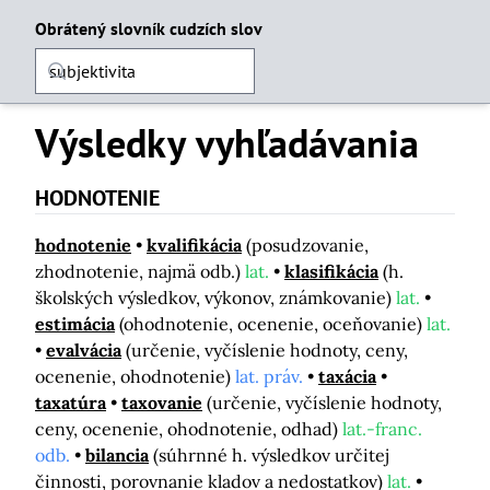
Obrátený slovník cudzích slov
Výsledky vyhľadávania
HODNOTENIE
hodnotenie
kvalifikácia
(posudzovanie,
zhodnotenie, najmä odb.)
lat.
klasifikácia
(h.
školských výsledkov, výkonov, známkovanie)
lat.
estimácia
(ohodnotenie, ocenenie, oceňovanie)
lat.
evalvácia
(určenie, vyčíslenie hodnoty, ceny,
ocenenie, ohodnotenie)
lat. práv.
taxácia
taxatúra
taxovanie
(určenie, vyčíslenie hodnoty,
ceny, ocenenie, ohodnotenie, odhad)
lat.-franc.
odb.
bilancia
(súhrnné h. výsledkov určitej
činnosti, porovnanie kladov a nedostatkov)
lat.