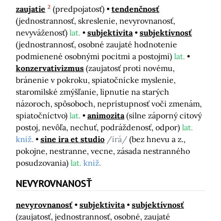
2
zaujatie
(predpojatosť)
tendenčnosť
(jednostrannosť, skreslenie, nevyrovnanosť,
nevyváženosť)
lat.
subjektivita
subjektívnosť
(jednostrannosť, osobné zaujaté hodnotenie
podmienené osobnými pocitmi a postojmi)
lat.
konzervativizmus
(zaujatosť proti novému,
bránenie v pokroku, spiatočnícke myslenie,
staromilské zmýšľanie, lipnutie na starých
názoroch, spôsoboch, neprístupnosť voči zmenám,
spiatočníctvo)
lat.
animozita
(silne záporný citový
postoj, nevôľa, nechuť, podráždenosť, odpor)
lat.
kniž.
sine ira et studio
/írá/
(bez hnevu a z.,
pokojne, nestranne, vecne, zásada nestranného
posudzovania)
lat.
kniž.
NEVYROVNANOSŤ
nevyrovnanosť
subjektivita
subjektívnosť
(zaujatosť, jednostrannosť, osobné, zaujaté