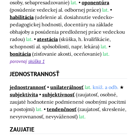
osoby, sebapresadzovanie)
lat.
oponentúra
(posúdenie vedeckej al. odbornej práce)
lat.
habilitácia
(udelenie al. dosiahnutie vedecko-
pedagogickej hodnosti, docentúry na základe
obhajoby a posúdenia predloženej práce vedeckou
radou)
lat.
atestácia
(skúška, h. kvalifikácie,
schopností al. spôsobilosti, napr. lekára)
lat.
bonitácia
(zisťovanie akosti, oceňovanie)
lat.
porovnaj
skúška 1
JEDNOSTRANNOSŤ
jednostrannosť
unilaterálnosť
lat.
kniž. a odb.
subjektivita
subjektívnosť
(zaujatosť, osobné,
zaujaté hodnotenie podmienené osobnými pocitmi
a postojmi)
lat.
tendenčnosť
(zaujatosť, skreslenie,
nevyrovnanosť, nevyváženosť)
lat.
ZAUJATIE