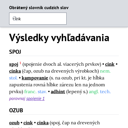
Obrátený slovník cudzích slov
Výsledky vyhľadávania
SPOJ
1
spoj
(spojenie dvoch al. viacerých prvkov)
cink
cinka
(čap, ozub na drevených výrobkoch)
nem.
stol.
kampovanie
(s. na ozub, pri kt. je hĺbka
zapustenia rovná hĺbke zárezu len na jednom
prvku)
franc.
stav.
adhint
(lepený s.)
angl.
tech.
porovnaj
spojenie 1
OZUB
ozub
cink
cinka
(spoj, čap na drevených