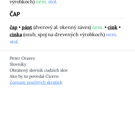
výrobkoch)
nem.
stol.
ČAP
čap
pánt
(dverový al. okenný záves)
nem.
cink
cinka
(ozub, spoj na drevených výrobkoch)
nem.
stol.
Peter Oravec
Slovníky
Obrátený slovník cudzích slov
Ako by to povedal Cicero
Zoznam použitých skratiek